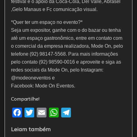
festival e o apoio da Coca-Cola, Del Valle, Abrasel
,Gelo Manaus e Fc comunicação visual.
*Quer ter um espaço no evento?*
Seja um expositor, ganhe com o do bazar ou tenha
até um espaço gastronômico, entre em contato com
o comercial da empresa realizadora, Mode On, pelo
telefone (92) 98147-5568. Para mais informações
pelo contato (92) 98590-0016 e aproveite e siga as
redes sociais da Mode On, pelo Instagram:
@modeoneventos e
Facebook: Mode On Eventos.
Compartilhe!
F
T
E
W
T
a
w
m
h
el
Leiam também
c
itt
ai
at
e