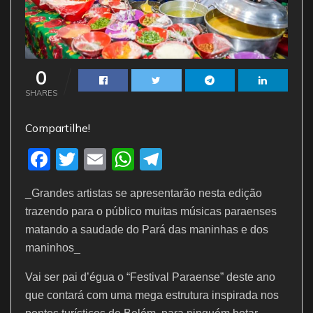
0
SHARES
Compartilhe!
F
T
E
W
T
a
w
m
h
el
_Grandes artistas se apresentarão nesta edição
c
itt
ai
at
e
trazendo para o público muitas músicas paraenses
e
er
l
s
gr
matando a saudade do Pará das maninhas e dos
b
A
a
maninhos_
o
p
m
Vai ser pai d’égua o “Festival Paraense” deste ano
o
p
que contará com uma mega estrutura inspirada nos