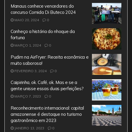
e
er
l
s
gr
Manaus conhece vencedores do
b
A
a
concurso Comida Di Buteco 2024
MAIO 20, 2024
o
0
p
m
o
p
Conheça a história do nhoque da
fortuna
k
MARÇO 1, 2024
0
Pudim na AirFryer: Receita econômica e
muito saborosa!
FEVEREIRO 3, 2024
0
Caipirinha, ok. Café, ok. Mas e se a
gente unisse essas duas perfeições?
MARÇO 7, 2023
0
Reconhecimento internacional: capital
amazonense é destaque no turismo
gastronômico em 2023
JANEIRO 13, 2023
0