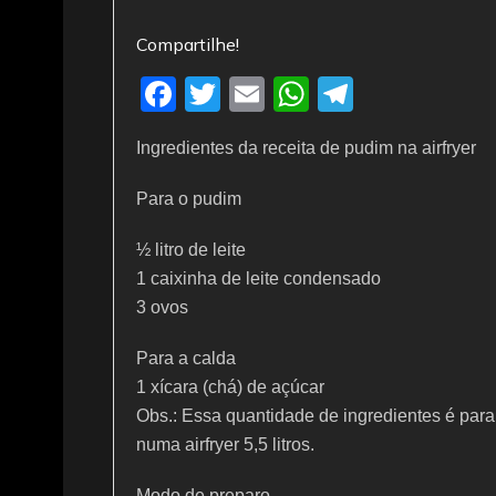
Compartilhe!
F
T
E
W
T
a
w
m
h
el
Ingredientes da receita de pudim na airfryer
c
itt
ai
at
e
e
er
l
s
gr
Para o pudim
b
A
a
½ litro de leite
o
p
m
1 caixinha de leite condensado
o
p
3 ovos
k
Para a calda
1 xícara (chá) de açúcar
Obs.: Essa quantidade de ingredientes é para
numa airfryer 5,5 litros.
Modo de preparo