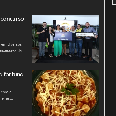
 concurso
s em diversos
vencedores da
a fortuna
o com a
eiras...