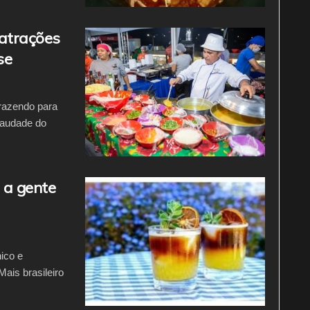
atrações
se
trazendo para
saudade do
e a gente
ico e
Mais brasileiro