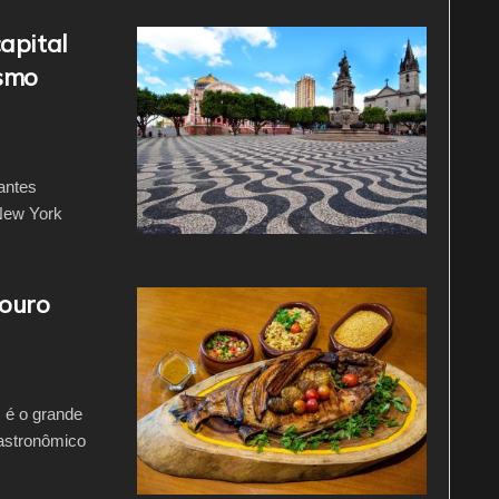
apital
ismo
antes
 New York
ouro
 é o grande
gastronômico