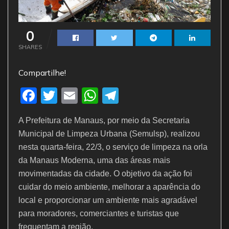
0
SHARES
Compartilhe!
F
T
E
W
T
a
w
m
h
el
A Prefeitura de Manaus, por meio da Secretaria
c
itt
ai
at
e
Municipal de Limpeza Urbana (Semulsp), realizou
e
er
l
s
gr
nesta quarta-feira, 22/3, o serviço de limpeza na orla
b
A
a
da Manaus Moderna, uma das áreas mais
o
p
m
movimentadas da cidade. O objetivo da ação foi
cuidar do meio ambiente, melhorar a aparência do
o
p
local e proporcionar um ambiente mais agradável
k
para moradores, comerciantes e turistas que
frequentam a região.