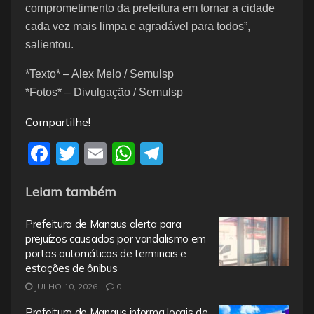
comprometimento da prefeitura em tornar a cidade
cada vez mais limpa e agradável para todos”,
salientou.
*Texto* – Alex Melo / Semulsp
*Fotos* – Divulgação / Semulsp
Compartilhe!
F
T
E
W
T
a
w
m
h
el
Leiam também
c
itt
ai
at
e
e
er
l
s
gr
Prefeitura de Manaus alerta para
b
A
a
prejuízos causados por vandalismo em
portas automáticas de terminais e
o
p
m
estações de ônibus
o
p
JULHO 10, 2026
0
k
Prefeitura de Manaus informa locais de