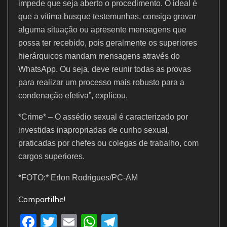
impede que seja aberto o procedimento. O ideal é
que a vítima busque testemunhas, consiga gravar
alguma situação ou apresente mensagens que
possa ter recebido, pois geralmente os superiores
hierárquicos mandam mensagens através do
WhatsApp. Ou seja, deve reunir todas as provas
para realizar um processo mais robusto para a
condenação efetiva”, explicou.
*Crime* – O assédio sexual é caracterizado por
investidas inapropriadas de cunho sexual,
praticadas por chefes ou colegas de trabalho, com
cargos superiores.
*FOTO:* Erlon Rodrigues/PC-AM
Compartilhe!
F
T
E
W
T