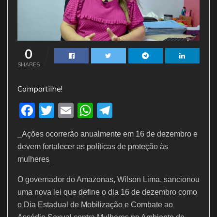
0
SHARES
Compartilhe!
F
T
E
W
T
a
w
m
h
el
_Ações ocorrerão anualmente em 16 de dezembro e
c
itt
ai
at
e
devem fortalecer as políticas de proteção às
e
er
l
s
gr
mulheres_
b
A
a
O governador do Amazonas, Wilson Lima, sancionou
o
p
m
uma nova lei que define o dia 16 de dezembro como
o
p
o Dia Estadual de Mobilização e Combate ao