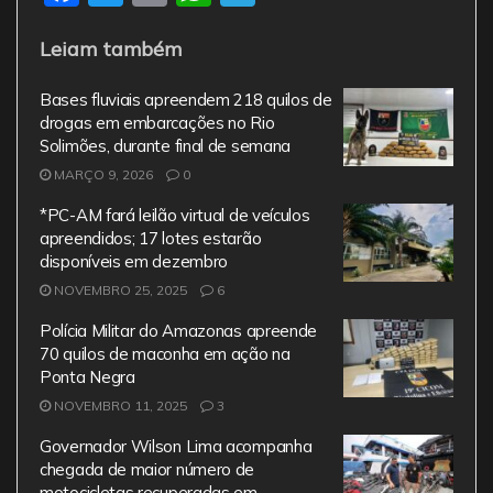
a
w
m
h
el
Leiam também
c
itt
ai
at
e
e
er
l
s
gr
Bases fluviais apreendem 218 quilos de
b
A
a
drogas em embarcações no Rio
Solimões, durante final de semana
o
p
m
MARÇO 9, 2026
0
o
p
*PC-AM fará leilão virtual de veículos
k
apreendidos; 17 lotes estarão
disponíveis em dezembro
NOVEMBRO 25, 2025
6
Polícia Militar do Amazonas apreende
70 quilos de maconha em ação na
Ponta Negra
NOVEMBRO 11, 2025
3
Governador Wilson Lima acompanha
chegada de maior número de
motocicletas recuperadas em