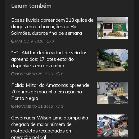
Leiam também
c
itt
ai
at
e
e
er
l
s
gr
Bases fluviais apreendem 218 quilos de
b
A
a
drogas em embarcações no Rio
Solimões, durante final de semana
o
p
m
MARÇO 9, 2026
0
o
p
*PC-AM fará leilão virtual de veículos
k
apreendidos; 17 lotes estarão
disponíveis em dezembro
NOVEMBRO 25, 2025
6
Polícia Militar do Amazonas apreende
70 quilos de maconha em ação na
Ponta Negra
NOVEMBRO 11, 2025
3
Governador Wilson Lima acompanha
chegada de maior número de
motocicletas recuperadas em
operação policial