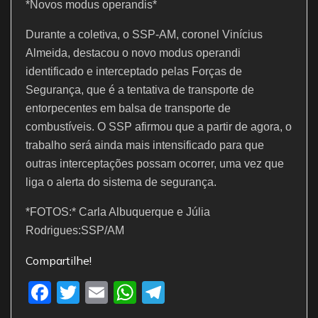
*Novos modus operandis*
Durante a coletiva, o SSP-AM, coronel Vinícius
Almeida, destacou o novo modus operandi
identificado e interceptado pelas Forças de
Segurança, que é a tentativa de transporte de
entorpecentes em balsa de transporte de
combustíveis. O SSP afirmou que a partir de agora, o
trabalho será ainda mais intensificado para que
outras interceptações possam ocorrer, uma vez que
liga o alerta do sistema de segurança.
*FOTOS:* Carla Albuquerque e Júlia
Rodrigues:SSP/AM
Compartilhe!
F
T
E
W
T
a
w
m
h
el