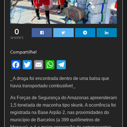
0
SHARES
Compartilhe!
F
T
E
W
T
a
w
m
h
el
_A droga foi encontrada dentro de uma balsa que
c
itt
ai
at
e
havia transportado combustível_
e
er
l
s
gr
As Forças de Segurança do Amazonas apreenderam
b
A
a
1,5 tonelada de maconha tipo skunk. A ocorrência foi
o
p
m
registrada na Base Arpão 2, nas proximidades do
o
p
município de Barcelos (a 399 quilômetros de