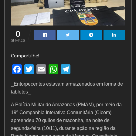
0
SHARES
Compartilhe!
F
T
E
W
T
a
w
m
h
el
_Entorpecentes estavam armazenados em forma de
c
itt
ai
at
e
tabletes_
e
er
l
s
gr
A Polícia Militar do Amazonas (PMAM), por meio da
b
A
a
19ª Companhia Interativa Comunitária (Cicom),
o
p
m
apreendeu 70 quilos de maconha, na noite de
o
p
segunda-feira (10/11), durante ação na região da