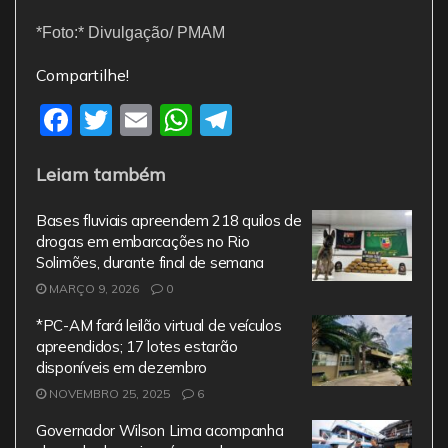
*Foto:* Divulgação/ PMAM
Compartilhe!
F
T
E
W
T
a
w
m
h
el
Leiam também
c
itt
ai
at
e
e
er
l
s
gr
Bases fluviais apreendem 218 quilos de
b
A
a
drogas em embarcações no Rio
Solimões, durante final de semana
o
p
m
MARÇO 9, 2026
0
o
p
*PC-AM fará leilão virtual de veículos
k
apreendidos; 17 lotes estarão
disponíveis em dezembro
NOVEMBRO 25, 2025
6
Governador Wilson Lima acompanha