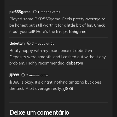
pkr555game
8 meses atrás
Played some PKR555game. Feels pretty average to
be honest but still worth it for a little bit of fun. Check
it out yourself! Here’s the link:
pkr555game
debettvn
7 meses atrás
Really happy with my experience at debettvn.
Deposits were smooth, and I cashed out without any
problem. Highly recommended!
debettvn
jljl888
7 meses atrás
jljl888 is okay. It’s alright, nothing amazing but does
the trick. A bit average really:
jljl888
Deixe um comentário