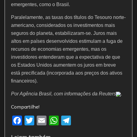
emergentes, como o Brasil.
Paralelamente, as taxas dos títulos do Tesouro norte-
americano, considerados os investimentos mais
seguros do planeta, estabilizaram-se. Juros mais
altos em países desenvolvidos estimulam a fuga de
recursos de economias emergentes, mas os
investidores entenderam que a expectativa de que
os Estados Unidos aumentem os juros em breve
está precificada (incorporada aos preços dos ativos
financeiros).
Por Agência Brasil, com informações da Reuters
.
Compartilhe!
F
T
E
W
T
a
w
m
h
el