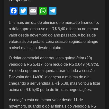
F
T
E
W
T
a
w
m
h
el
Em mais um dia de otimismo no mercado financeiro,
c
itt
ai
at
e
o dólar aproximou-se de R$ 5,40 e fechou no menor
e
er
l
s
gr
valor desde novembro do ano passado. A bolsa de
b
A
a
valores subiu pela terceira sessão seguida e atingiu
o
p
m
o nível mais alto desde outubro.
o
p
O dólar comercial encerrou esta quinta-feira (20)
k
vendido a R$ 5,417, com recuo de R$ 0,049 (-0,9%).
A moeda operou em queda durante toda a sessão.
Por volta das 14h30, alcançou a mínima do dia,
chegando a ser vendida a R$ 5,38, mas voltou a ficar
acima de R$ 5,40 perto do fim das negociações.
A cotação está no menor valor desde 11 de
novembro, quando o dólar tinha sido vendido a R$