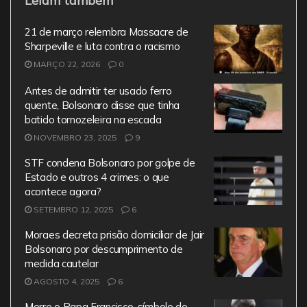
Leiam também
c
itt
ai
at
e
e
er
l
s
gr
21 de março relembra Massacre de
b
A
a
Sharpeville e luta contra o racismo
MARÇO 22, 2026
o
0
p
m
o
p
Antes de admitir ter usado ferro
quente, Bolsonaro disse que tinha
k
batido tornozeleira na escada
NOVEMBRO 23, 2025
9
STF condena Bolsonaro por golpe de
Estado e outros 4 crimes: o que
acontece agora?
SETEMBRO 12, 2025
6
Moraes decreta prisão domiciliar de Jair
Bolsonaro por descumprimento de
medida cautelar
AGOSTO 4, 2025
6
Morre o Papa Francisco, símbolo do