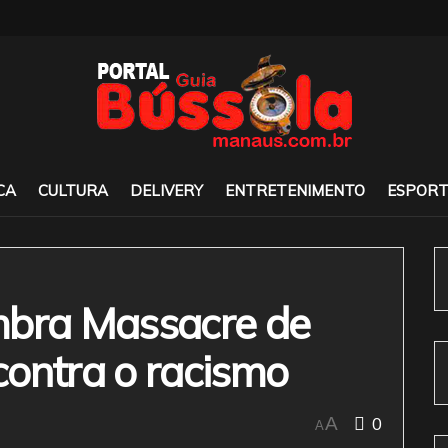
CA
CULTURA
DELIVERY
ENTRETENIMENTO
ESPORT
mbra Massacre de
 contra o racismo
0
A
A