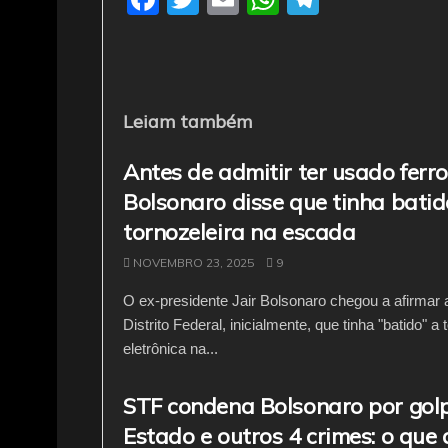
a
w
m
h
el
c
itt
ai
at
e
e
er
l
s
gr
b
A
a
Leiam também
o
p
m
Antes de admitir ter usado ferro
o
p
Bolsonaro disse que tinha batid
k
tornozeleira na escada
NOVEMBRO 23, 2025
9
O ex-presidente Jair Bolsonaro chegou a afirmar
Distrito Federal, inicialmente, que tinha "batido" a 
eletrônica na...
STF condena Bolsonaro por gol
Estado e outros 4 crimes: o que