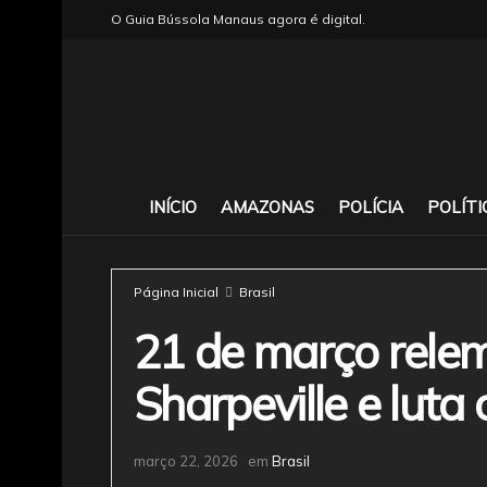
O Guia Bússola Manaus agora é digital.
INÍCIO
AMAZONAS
POLÍCIA
POLÍTI
Página Inicial
Brasil
21 de março rele
Sharpeville e luta
março 22, 2026
em
Brasil