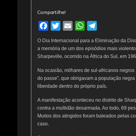
Compartilhe!
F
T
E
W
T
a
w
m
h
el
O Dia Internacional para a Eliminação da Di
c
itt
ai
at
e
a memória de um dos episódios mais violentos 
e
er
l
s
gr
Sharpeville, ocorrido na África do Sul, em 196
b
A
a
Na ocasião, milhares de sul-africanos negros
o
p
m
do passe”, que obrigavam a população negra a
o
p
liberdade dentro do próprio país.
k
A manifestação aconteceu no distrito de Sharpe
contra a multidão desarmada. Ao todo, 69 pes
Muitos dos atingidos foram baleados pelas cos
caso.