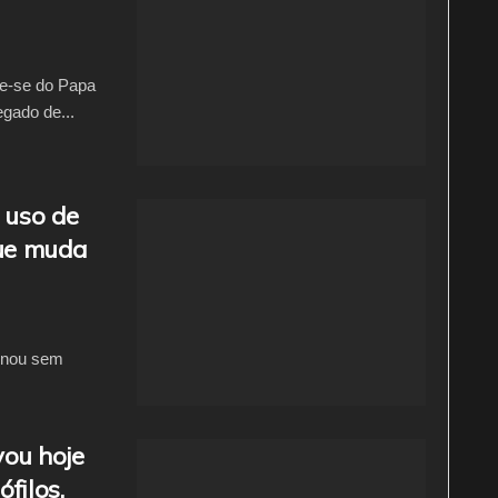
de-se do Papa
egado de...
 uso de
que muda
ionou sem
ou hoje
filos.