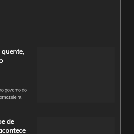
 quente,
o
 ao governo do
tornozeleira
pe de
 acontece