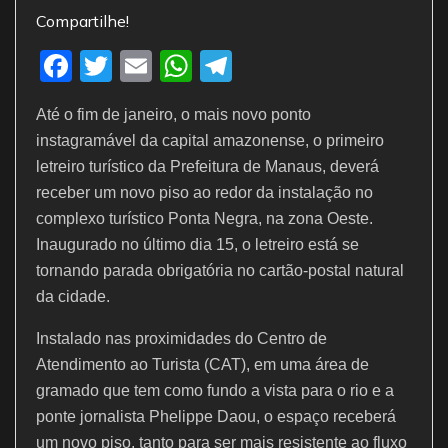
Compartilhe!
F
T
E
W
T
a
w
m
h
el
Até o fim de janeiro, o mais novo ponto
c
itt
ai
at
e
instagramável da capital amazonense, o primeiro
e
er
l
s
gr
letreiro turístico da Prefeitura de Manaus, deverá
b
A
a
receber um novo piso ao redor da instalação no
o
p
m
complexo turístico Ponta Negra, na zona Oeste.
Inaugurado no último dia 15, o letreiro está se
o
p
tornando parada obrigatória no cartão-postal natural
k
da cidade.
Instalado nas proximidades do Centro de
Atendimento ao Turista (CAT), em uma área de
gramado que tem como fundo a vista para o rio e a
ponte jornalista Phelippe Daou, o espaço receberá
um novo piso, tanto para ser mais resistente ao fluxo