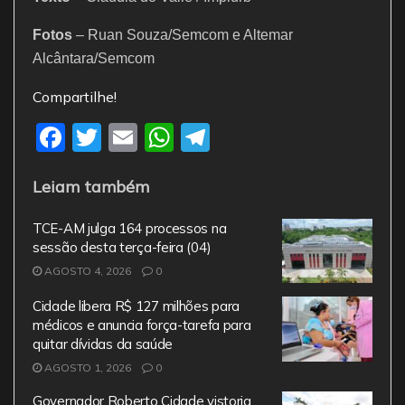
Fotos
– Ruan Souza/Semcom e Altemar
Alcântara/Semcom
Compartilhe!
F
T
E
W
T
a
w
m
h
el
Leiam também
c
itt
ai
at
e
e
er
l
s
gr
TCE-AM julga 164 processos na
b
A
a
sessão desta terça-feira (04)
AGOSTO 4, 2026
o
0
p
m
o
p
Cidade libera R$ 127 milhões para
médicos e anuncia força-tarefa para
k
quitar dívidas da saúde
AGOSTO 1, 2026
0
Governador Roberto Cidade vistoria