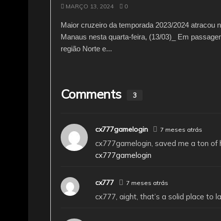
MARÇO 13, 2024
0
Maior cruzeiro da temporada 2023/2024 atracou n
Manaus nesta quarta-feira, (13/03)_ Em passagem
região Norte e...
Comments
3
cx777gamelogin
7 meses atrás
cx777gamelogin, saved me a ton of h
cx777gamelogin
cx777
7 meses atrás
cx777, aight, that’s a solid place to