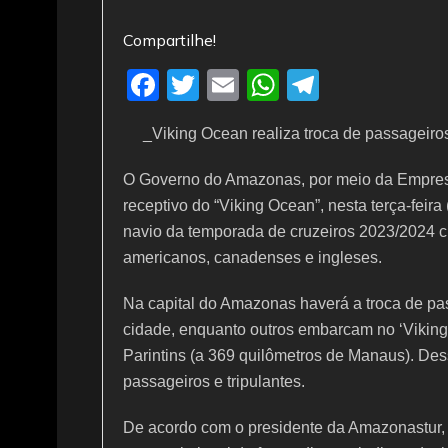
Compartilhe!
F
T
E
W
T
a
w
m
h
el
_Viking Ocean realiza troca de passageir
c
itt
ai
at
e
e
er
l
s
gr
O Governo do Amazonas, por meio da Empresa
b
A
a
receptivo do “Viking Ocean”, nesta terça-feir
navio da temporada de cruzeiros 2023/2024 
o
p
m
americanos, canadenses e ingleses.
o
p
k
Na capital do Amazonas haverá a troca de pas
cidade, enquanto outros embarcam no ‘Vikin
Parintins (a 369 quilômetros de Manaus). Dess
passageiros e tripulantes.
De acordo com o presidente da Amazonastur, 