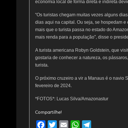
economia local de forma direta e indireta dev
“Os turistas chegam muitas vezes alguns dia
dias aqui na capital. Ou seja, se hospedam e
mais que o turista passa no estado do Amazo
mais renda para a população”, disse o presid
A turista americana Robyn Goldstein, que vi
gostaria de conhecer a natureza, os pássaros,
turista.
O próximo cruzeiro a vir a Manaus é o navio 
fevereiro de 2024.
*FOTOS*: Lucas Silva/Amazonastur
Compartilhe!
F
T
E
W
T