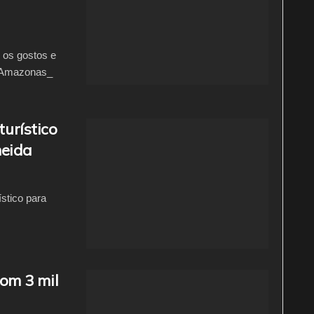
 os gostos e
o Amazonas_
turístico
meida
stico para
om 3 mil