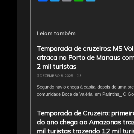
a
w
m
h
el
c
itt
ai
at
e
e
er
l
s
gr
b
A
a
Leiam também
o
p
m
Temporada de cruzeiros: MS V
o
p
atraca no Porto de Manaus com
k
2 mil turistas
DEZEMBRO 8, 2025
3
Segundo navio chega à capital depois de uma br
comunidade Boca da Valéria, em Parintins_ O Gov
Temporada de Cruzeiro: primeir
do ano chega ao Amazonas traz
mil turistas trazendo 1,2 mil tur