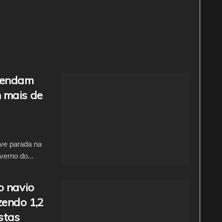
olendam
 mais de
eve parada na
erno do...
o navio
endo 1,2
istas