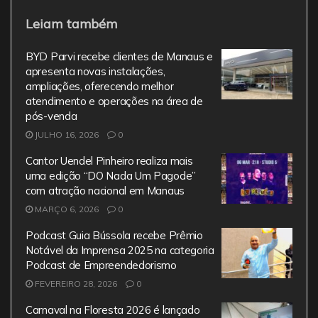
a
w
m
h
el
Leiam também
c
itt
ai
at
e
e
er
l
s
gr
BYD Parvi recebe clientes de Manaus e
b
A
a
apresenta novas instalações,
ampliações, oferecendo melhor
o
p
m
atendimento e operações na área de
o
p
pós-venda
JULHO 16, 2026
0
k
Cantor Uendel Pinheiro realiza mais
uma edição “DO Nada Um Pagode”
com atração nacional em Manaus
MARÇO 6, 2026
0
Podcast Guia Bússola recebe Prêmio
Notável da Imprensa 2025 na categoria
Podcast de Empreendedorismo
FEVEREIRO 28, 2026
0
Carnaval na Floresta 2026 é lançado