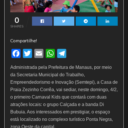
0
SHARES
Compartilhe!
F
T
E
W
T
a
w
m
h
el
Administrada pela Prefeitura de Manaus, por meio
c
itt
ai
at
e
da Secretaria Municipal do Trabalho,
e
er
l
s
gr
Empreendedorismo e Inovação (Semtepi), a Casa de
b
A
a
Praia Zezinho Corrêa, vai sediar, neste domingo, 4/2,
o
p
m
o primeiro Carnaval Kids que contará com duas
atrações locais: o grupo Calçada e a banda Di
o
p
Bubuia. Aos interessados em prestigiar, o espaço
k
está localizado no complexo turístico Ponta Negra,
zona Oeste da capital.