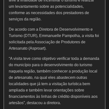
k
teve a finalidade de incentivar o turismo e realizar
um levantamento sobre as potencialidades,
conforme as necessidades dos prestadores de
serviços da região.
De acordo com a Diretora de Desenvolvimento e
Turismo (DTUR), Emmanuelle Pampolha, a visita foi
solicitada pela Associação de Produtores de
Artesanato (Asproart).
“A visita teve como objetivo verificar toda a demanda
do município para o desenvolvimento do turismo
naquela região, também conhecer a produção local
de artesanato, na qual eles abastecem outras
localidades que já tem a visitação turística bem
ampliada e também levar orientações sobre
financiamentos às linhas de crédito disponíveis aos
artesãos”, destacou a diretora.