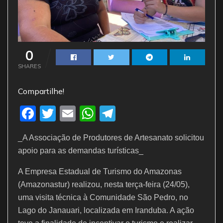
0
SHARES
Compartilhe!
F
T
E
W
T
a
w
m
h
el
_A Associação de Produtores de Artesanato solicitou
c
itt
ai
at
e
apoio para as demandas turísticas_
e
er
l
s
gr
A Empresa Estadual de Turismo do Amazonas
b
A
a
(Amazonastur) realizou, nesta terça-feira (24/05),
o
p
m
uma visita técnica à Comunidade São Pedro, no
o
p
Lago do Janauari, localizada em Iranduba. A ação