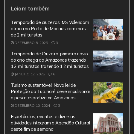
a
w
m
h
el
Leiam também
c
itt
ai
at
e
e
er
l
s
gr
Temporada de cruzeiros: MS Volendam
b
A
a
atraca no Porto de Manaus com mais
de 2 mil turistas
o
p
m
DEZEMBRO 8, 2025
3
o
p
Temporada de Cruzeiro: primeiro navio
k
do ano chega ao Amazonas trazendo
1,2 mil turistas trazendo 1,2 mil turistas
JANEIRO 12, 2025
6
Turismo sustentável: Nova lei de
Proteção ao Tucunaré deve impulsionar
a pesca esportiva no Amazonas
DEZEMBRO 10, 2024
3
Espetáculos, eventos e diversas
atividades integram o Agendão Cultural
deste fim de semana