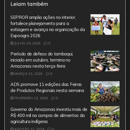
Leiam também
c
itt
ai
at
e
e
er
l
s
gr
SEPROR amplia ações no interior,
b
A
a
fortalece planejamento para a
estiagem e avança na organização da
o
p
m
Expoagro 2026
o
p
JULHO 24, 2026
0
k
Período de defeso do tambaqui,
iniciado em outubro, termina no
Amazonas nesta terça-feira
MARÇO 31, 2026
0
ADS promove 11 edições das Feiras
de Produtos Regionais nesta semana
FEVEREIRO 23, 2026
0
Governo do Amazonas investiu mais de
R$ 400 mil na compra de alimentos da
agricultura indígena
AGOSTO 12, 2024
0