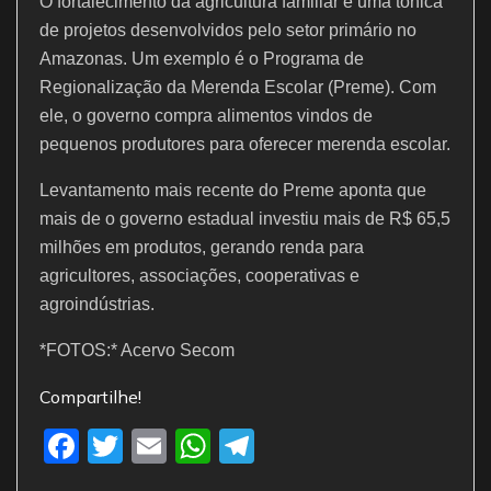
O fortalecimento da agricultura familiar é uma tônica
de projetos desenvolvidos pelo setor primário no
Amazonas. Um exemplo é o Programa de
Regionalização da Merenda Escolar (Preme). Com
ele, o governo compra alimentos vindos de
pequenos produtores para oferecer merenda escolar.
Levantamento mais recente do Preme aponta que
mais de o governo estadual investiu mais de R$ 65,5
milhões em produtos, gerando renda para
agricultores, associações, cooperativas e
agroindústrias.
*FOTOS:* Acervo Secom
Compartilhe!
F
T
E
W
T
a
w
m
h
el