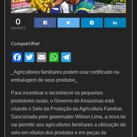
0
SHARES
Compartilhe!
F
T
E
W
T
a
w
m
h
el
_Agricultores familiares podem usar certificado na
c
itt
ai
at
e
embalagem de seus produtos_
e
er
l
s
gr
Para incentivar e reconhecer os pequenos
b
A
a
produtores rurais, o Governo do Amazonas está
o
p
m
criando o Selo da Produção da Agricultura Familiar.
o
p
Sancionada pelo governador Wilson Lima, a nova lei
k
vai permitir aos agricultores familiares a utilização do
selo em rótulos dos produtos e em peças de