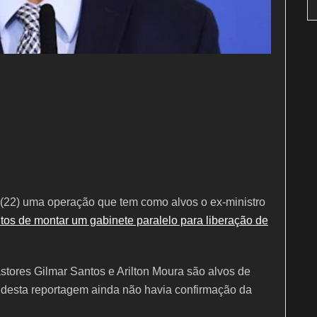
a (22) uma operação que tem como alvos o ex-ministro
tos de montar um gabinete paralelo para liberação de
stores Gilmar Santos e Arilton Moura são alvos de
o desta reportagem ainda não havia confirmação da