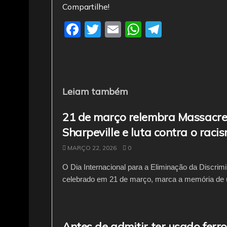
Compartilhe!
F
T
E
W
T
a
w
m
h
el
c
itt
ai
at
e
e
er
l
s
gr
b
A
a
Leiam também
o
p
m
21 de março relembra Massacre
o
p
Sharpeville e luta contra o raci
k
MARÇO 22, 2026
0
O Dia Internacional para a Eliminação da Discrim
celebrado em 21 de março, marca a memória de 
Antes de admitir ter usado ferro