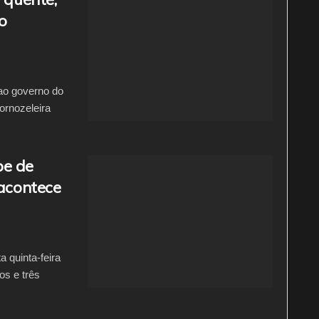
o
 ao governo do
tornozeleira
pe de
 acontece
 quinta-feira
os e três