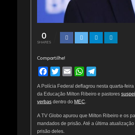
0
SHARES
Compartilhe!
F
T
E
W
T
a
w
m
h
el
A Polícia Federal deflagrou nesta quarta-feir
c
itt
ai
at
e
da Educação Milton Ribeiro e pastores
suspei
e
er
l
s
gr
verbas
dentro do
MEC
.
b
A
a
A TV Globo apurou que Milton Ribeiro e os pa
o
p
m
mandados de prisão. Até a última atualizaçã
o
p
prisão deles.