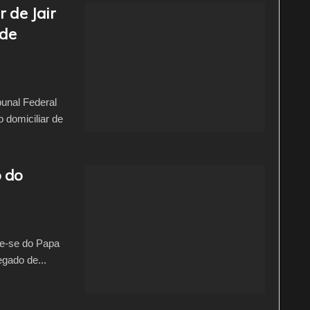
 de Jair
 de
unal Federal
 domiciliar de
o do
de-se do Papa
egado de...