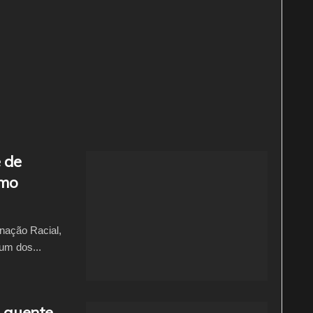
 de
smo
inação Racial,
um dos...
 quente,