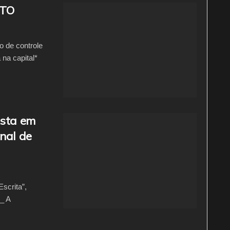
ITO
o de controle
na capital*
ista em
nal de
scrita”,
_ A