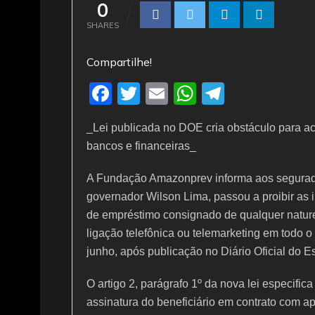
0
SHARES
Compartilhe!
F
T
E
W
T
a
w
m
h
el
_Lei publicada no DOE cria obstáculo para aca
c
itt
ai
at
e
bancos e financeiras_
e
er
l
s
gr
b
A
a
A Fundação Amazonprev informa aos segurados
governador Wilson Lima, passou a proibir as in
o
p
m
de empréstimo consignado de qualquer nature
o
p
ligação telefônica ou telemarketing em todo o 
k
junho, após publicação no Diário Oficial do 
O artigo 2, parágrafo 1º da nova lei especifi
assinatura do beneficiário em contrato com 