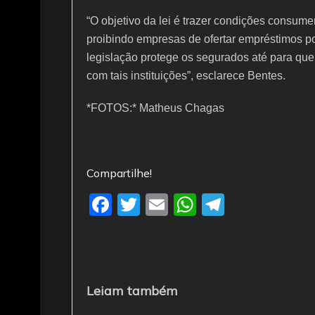
“O objetivo da lei é trazer condições consume
proibindo empresas de ofertar empréstimos po
legislação protege os segurados até para qu
com tais instituições”, esclarece Bentes.
*FOTOS:* Matheus Chagas
Compartilhe!
F
T
E
W
T
a
w
m
h
el
c
itt
ai
at
e
e
er
l
s
gr
b
A
a
Leiam também