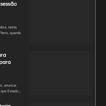
 sessão
iza, nesta
 Pleno, quando
ara
 para
s, anuncia
que Estado...
toria