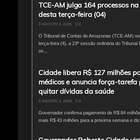
o
p
m
TCE-AM julga 164 processos na
o
p
desta terça-feira (04)
k
AGOSTO 4, 2026
0
O Tribunal de Contas do Amazonas (TCE-AM) real
terça-feira (4), a 23ª sessão ordinária do Tribunal
os...
Cidade libera R$ 127 milhões p
médicos e anuncia força-tarefa
quitar dívidas da saúde
AGOSTO 1, 2026
0
Governador confirma pagamento de R$ 84 milhõe
mais R$ 43 milhões para a próxima semana e diz 
Governador Roberto Cidade vis