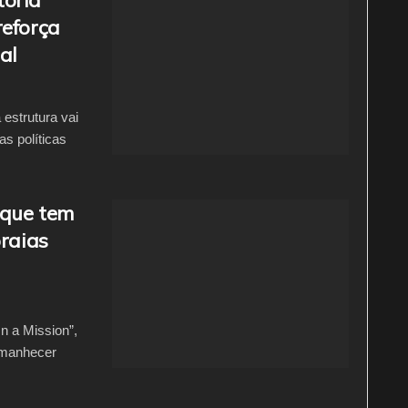
reforça
al
estrutura vai
as políticas
 que tem
praias
n a Mission”,
Amanhecer