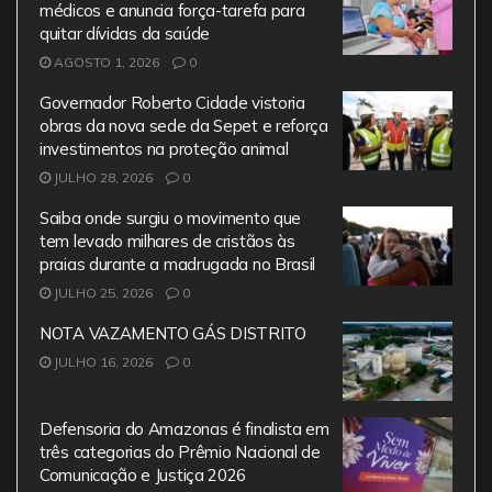
médicos e anuncia força-tarefa para
k
quitar dívidas da saúde
AGOSTO 1, 2026
0
Governador Roberto Cidade vistoria
obras da nova sede da Sepet e reforça
investimentos na proteção animal
JULHO 28, 2026
0
Saiba onde surgiu o movimento que
tem levado milhares de cristãos às
praias durante a madrugada no Brasil
JULHO 25, 2026
0
NOTA VAZAMENTO GÁS DISTRITO
JULHO 16, 2026
0
Defensoria do Amazonas é finalista em
três categorias do Prêmio Nacional de
Comunicação e Justiça 2026