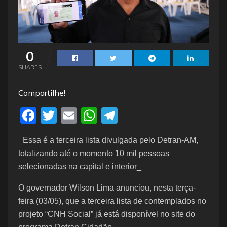
0
SHARES
Compartilhe!
F
T
E
W
T
a
w
m
h
el
_Essa é a terceira lista divulgada pelo Detran-AM,
c
itt
ai
at
e
totalizando até o momento 10 mil pessoas
e
er
l
s
gr
selecionadas na capital e interior_
b
A
a
O governador Wilson Lima anunciou, nesta terça-
o
p
m
feira (03/05), que a terceira lista de contemplados no
o
p
projeto “CNH Social” já está disponível no site do