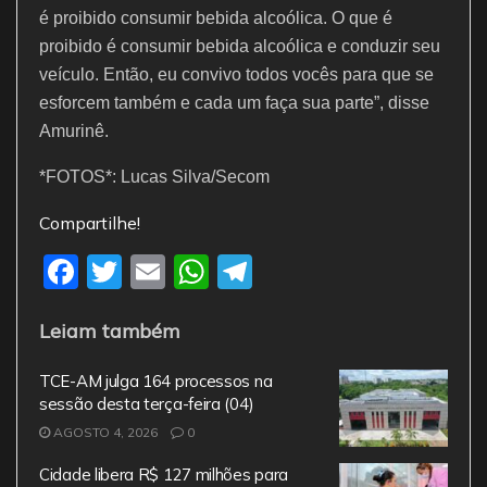
é proibido consumir bebida alcoólica. O que é
proibido é consumir bebida alcoólica e conduzir seu
veículo. Então, eu convivo todos vocês para que se
esforcem também e cada um faça sua parte”, disse
Amurinê.
*FOTOS*: Lucas Silva/Secom
Compartilhe!
F
T
E
W
T
a
w
m
h
el
Leiam também
c
itt
ai
at
e
e
er
l
s
gr
TCE-AM julga 164 processos na
b
A
a
sessão desta terça-feira (04)
AGOSTO 4, 2026
o
0
p
m
o
p
Cidade libera R$ 127 milhões para