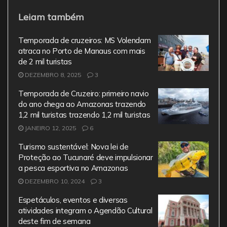
a
w
m
h
el
Leiam também
c
itt
ai
at
e
e
er
l
s
gr
Temporada de cruzeiros: MS Volendam
b
A
a
atraca no Porto de Manaus com mais
de 2 mil turistas
o
p
m
DEZEMBRO 8, 2025
3
o
p
Temporada de Cruzeiro: primeiro navio
k
do ano chega ao Amazonas trazendo
1,2 mil turistas trazendo 1,2 mil turistas
JANEIRO 12, 2025
6
Turismo sustentável: Nova lei de
Proteção ao Tucunaré deve impulsionar
a pesca esportiva no Amazonas
DEZEMBRO 10, 2024
3
Espetáculos, eventos e diversas
atividades integram o Agendão Cultural
deste fim de semana