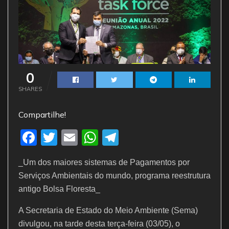
0
SHARES
Compartilhe!
F
T
E
W
T
a
w
m
h
el
_Um dos maiores sistemas de Pagamentos por
c
itt
ai
at
e
Serviços Ambientais do mundo, programa reestrutura
e
er
l
s
gr
antigo Bolsa Floresta_
b
A
a
A Secretaria de Estado do Meio Ambiente (Sema)
o
p
m
divulgou, na tarde desta terça-feira (03/05), o