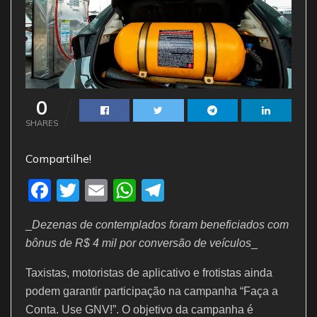
0
SHARES
Compartilhe!
F
T
E
W
T
a
w
m
h
el
_
Dezenas de contemplados foram beneficiados com
c
itt
ai
at
e
bônus de R$ 4 mil por conversão de veículos
_
e
er
l
s
gr
Taxistas, motoristas de aplicativo e frotistas ainda
b
A
a
podem garantir participação na campanha “Faça a
o
p
m
Conta. Use GNV!”. O objetivo da campanha é