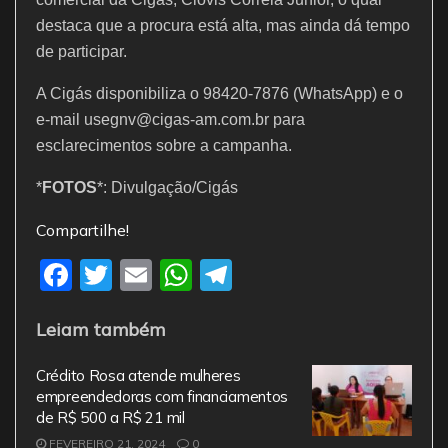
destaca que a procura está alta, mas ainda dá tempo
de participar.
A Cigás disponibiliza o 98420-7876 (WhatsApp) e o
e-mail usegnv@cigas-am.com.br para
esclarecimentos sobre a campanha.
*
FOTOS
*: Divulgação/Cigás
Compartilhe!
F
T
E
W
T
a
w
m
h
el
Leiam também
c
itt
ai
at
e
e
er
l
s
gr
Crédito Rosa atende mulheres
b
A
a
empreendedoras com financiamentos
de R$ 500 a R$ 21 mil
o
p
m
FEVEREIRO 21, 2024
0