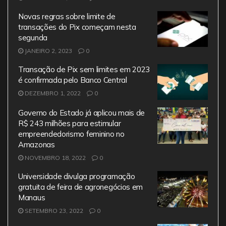
o
p
Novas regras sobre limite de
k
transações do Pix começam nesta
segunda
JANEIRO 2, 2023
0
Transação de Pix sem limites em 2023
é confirmada pelo Banco Central
DEZEMBRO 1, 2022
0
Governo do Estado já aplicou mais de
R$ 243 milhões para estimular
empreendedorismo feminino no
Amazonas
NOVEMBRO 18, 2022
0
Universidade divulga programação
gratuita de feira de agronegócios em
Manaus
SETEMBRO 23, 2022
0