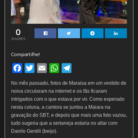
0
SHARES
Compartilhe!
F
T
E
W
T
a
w
m
h
el
No mês passado, fotos de Maraisa em um vestido de
c
itt
ai
at
e
noiva circularam na internet e os fãs ficaram
e
er
l
s
gr
intrigados com o que estava por vir. Como esperado
b
A
a
nesta coluna, a cantora se juntou a Maiara na
o
p
m
gravação do SBT, e depois que mais uma foto vazou,
tudo sugeria que a sertaneja estaria no altar com
o
p
Danilo Gentili (beijo).
k