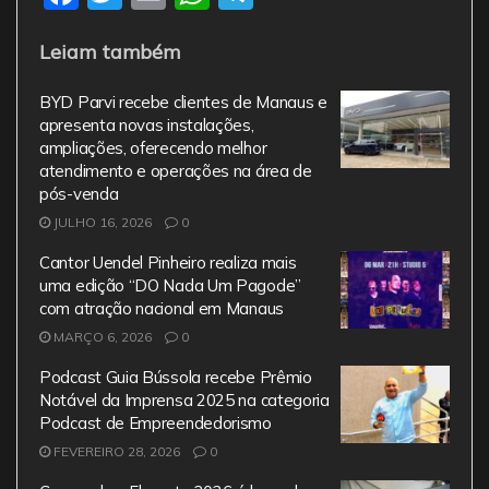
a
w
m
h
el
Leiam também
c
itt
ai
at
e
e
er
l
s
gr
BYD Parvi recebe clientes de Manaus e
b
A
a
apresenta novas instalações,
ampliações, oferecendo melhor
o
p
m
atendimento e operações na área de
o
p
pós-venda
JULHO 16, 2026
0
k
Cantor Uendel Pinheiro realiza mais
uma edição “DO Nada Um Pagode”
com atração nacional em Manaus
MARÇO 6, 2026
0
Podcast Guia Bússola recebe Prêmio
Notável da Imprensa 2025 na categoria
Podcast de Empreendedorismo
FEVEREIRO 28, 2026
0