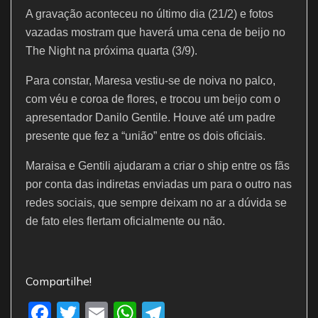
A gravação aconteceu no último dia (21/2) e fotos
vazadas mostram que haverá uma cena de beijo no
The Night na próxima quarta (3/9).
Para constar, Maresa vestiu-se de noiva no palco,
com véu e coroa de flores, e trocou um beijo com o
apresentador Danilo Gentile. Houve até um padre
presente que fez a “união” entre os dois oficiais.
Maraisa e Gentili ajudaram a criar o ship entre os fãs
por conta das indiretas enviadas um para o outro nas
redes sociais, que sempre deixam no ar a dúvida se
de fato eles flertam oficialmente ou não.
Compartilhe!
F
T
E
W
T