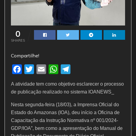
0
SHARES
Compartilhe!
F
T
E
W
T
a
w
m
h
el
A atividade tem como objetivo esclarecer o processo
c
itt
ai
at
e
de publicação realizado no sistema IOANEWS_
e
er
l
s
gr
Nesta segunda-feira (18/03), a Imprensa Oficial do
b
A
a
Estado do Amazonas (IOA), deu início a Oficina de
o
p
m
Capacitação da Instrução Normativa nº 001/2024-
o
p
GDP/IOA”, bem como a apresentação do Manual de