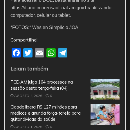
Para acessar o DOE, basta entrar no site
https://diario.imprensaoficial.am.gov.br/ utilizando
computador, celular ou tablet.
*FOTOS:* Weslen Simplício /IOA
Compartilhe!
F
T
E
W
T
a
w
m
h
el
Leiam também
c
itt
ai
at
e
e
er
l
s
gr
TCE-AM julga 164 processos na
b
A
a
sessão desta terça-feira (04)
AGOSTO 4, 2026
o
0
p
m
o
p
Cidade libera R$ 127 milhões para
médicos e anuncia força-tarefa para
k
quitar dívidas da saúde
AGOSTO 1, 2026
0