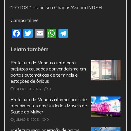
*FOTOS:* Francisco Chagas/Ascom INDSH
Compartilhe!
F
T
E
W
T
a
w
m
h
el
Leiam também
c
itt
ai
at
e
e
er
l
s
gr
Prefeitura de Manaus alerta para
b
A
a
prejuízos causados por vandalismo em
portas automáticas de terminais e
o
p
m
estações de ônibus
o
p
JULHO 10, 2026
0
k
Prefeitura de Manaus informa locais de
atendimentos das Unidades Móveis de
Saúde da Mulher
JULHO 5, 2026
0
Prefeitura inicia operação de novos