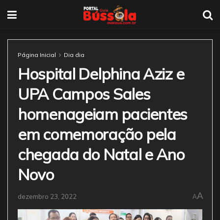
Página Inicial
Dia dia
Hospital Delphina Aziz e
UPA Campos Sales
homenageiam pacientes
em comemoração pela
chegada do Natal e Ano
Novo
A
dezembro 23, 2022
A