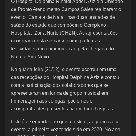
O Hospital Delphina Rinaldi Abdel Aziz e a Unidade
o
p
m
de Pronto Atendimento Campos Sales realizaram o
o
p
evento “Cantata de Natal” nas duas unidades de
k
saúde do estado que compõem o Complexo
Hospitalar Zona Norte (CHZN). As apresentações
ocorreram nesta semana, como parte das
festividades em comemoração pela chegada do
Natal e Ano Novo.
Na quarta-feira (21/12), o evento ocorreu em uma
das recepções do Hospital Delphina Aziz e contou
com a participação dos colaboradores que se
apresentaram em forma de grupo musical em
homenagem aos colegas, pacientes e
acompanhantes presentes na unidade hospitalar.
Este é o segundo ano que a instituição promove o
evento, a primeira vez tendo sido em 2020. No ano