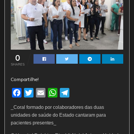
0
SHARES
Compartilhe!
F
T
E
W
T
a
w
m
h
el
_Coral formado por colaboradores das duas
c
itt
ai
at
e
unidades de saúde do Estado cantaram para
e
er
l
s
gr
pacientes presentes_
b
A
a