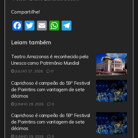
Compartilhe!
F
T
E
W
T
a
w
m
h
el
Leiam também
c
itt
ai
at
e
e
er
l
s
gr
Teatro Amazonas é reconhecido pela
b
A
a
Unesco como Patrimônio Mundial
JULHO 27, 2026
o
0
p
m
o
p
Caprichoso é campeão do 59º Festival
de Parintins com vantagem de sete
k
décimos
JUNHO 29, 2026
0
Caprichoso é campeão do 59º Festival
de Parintins com vantagem de sete
décimos
JUNHO 29, 2026
0