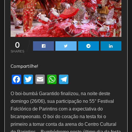
0
SHARES
Compartilhe!
F
T
E
W
T
a
w
m
h
el
O boi-bumbá Garantido finalizou, na noite deste
c
itt
ai
at
e
domingo (26/06), sua participação no 55° Festival
e
er
l
s
gr
Folclórico de Parintins com a expectativa do
b
A
a
bicampeonato. O boi do coração na testa foi o
o
p
m
primeiro a tomar conta da arena do Centro Cultural
de Parintins – Bumbódromo neste último dia da festa