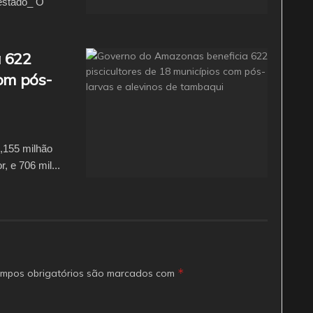
estado_ O
 622
com pós-
1,155 milhão
, e 706 mil...
*
mpos obrigatórios são marcados com