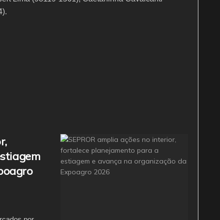
).
r,
estiagem
poagro
rcados por