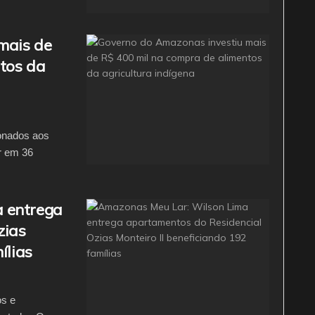
mais de
tos da
ionados aos
ar em 36
 entrega
zias
ílias
os e