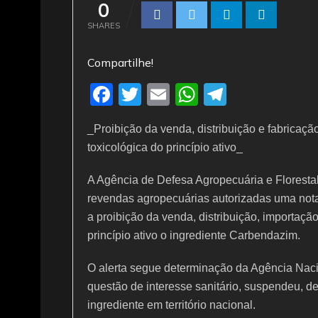
0
SHARES
Compartilhe!
F
T
E
W
T
a
w
m
h
el
_Proibição da venda, distribuição e fabricaç
c
itt
ai
at
e
toxicológica do princípio ativo_
e
er
l
s
gr
b
A
a
A Agência de Defesa Agropecuária e Floresta
revendas agropecuárias autorizadas uma nota
o
p
m
a proibição da venda, distribuição, importaç
o
p
princípio ativo o ingrediente Carbendazim.
k
O alerta segue determinação da Agência Nacio
questão de interesse sanitário, suspendeu, d
ingrediente em território nacional.