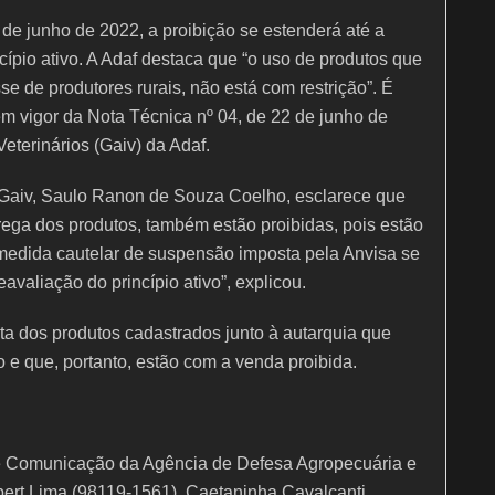
de junho de 2022, a proibição se estenderá até a
cípio ativo. A Adaf destaca que “o uso de produtos que
 de produtores rurais, não está com restrição”. É
em vigor da Nota Técnica nº 04, de 22 de junho de
eterinários (Gaiv) da Adaf.
a Gaiv, Saulo Ranon de Souza Coelho, esclarece que
rega dos produtos, também estão proibidas, pois estão
medida cautelar de suspensão imposta pela Anvisa se
eavaliação do princípio ativo”, explicou.
sta dos produtos cadastrados junto à autarquia que
e que, portanto, estão com a venda proibida.
de Comunicação da Agência de Defesa Agropecuária e
bert Lima (98119-1561), Caetaninha Cavalcanti