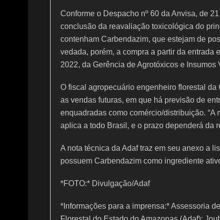
Conforme o Despacho nº 60 da Anvisa, de 21 
conclusão da reavaliação toxicológica do prin
contenham Carbendazim, que estejam de posse
vedada, porém, a compra a partir da entrada 
2022, da Gerência de Agrotóxicos e Insumos V
O fiscal agropecuário engenheiro florestal d
as vendas futuras, em que há previsão de ent
enquadradas como comércio/distribuição. “A 
aplica a todo Brasil, e o prazo dependerá da r
A nota técnica da Adaf traz em seu anexo a li
possuem Carbendazim como ingrediente ativo 
*FOTO:* Divulgação/Adaf
*Informações para a imprensa:* Assessoria 
Florestal do Estado do Amazonas (Adaf): Jou