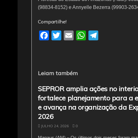
(98834-8152) e Annyelle Bezerra (99903-2634
Compartilhe!
F
T
E
W
T
a
w
m
h
el
c
itt
ai
at
e
e
er
l
s
gr
b
A
a
Leiam também
o
p
m
SEPROR amplia ações no interio
o
p
fortalece planejamento para a 
k
e avança na organização da Ex
2026
JULHO 24, 2026
0
Manaus (AM) – Os últimos dois meses foram ma