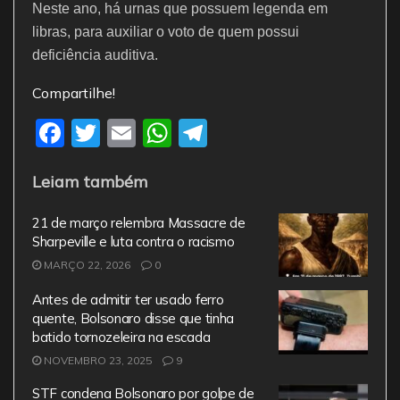
Neste ano, há urnas que possuem legenda em
libras, para auxiliar o voto de quem possui
deficiência auditiva.
Compartilhe!
F
T
E
W
T
a
w
m
h
el
Leiam também
c
itt
ai
at
e
e
er
l
s
gr
21 de março relembra Massacre de
b
A
a
Sharpeville e luta contra o racismo
MARÇO 22, 2026
o
0
p
m
o
p
Antes de admitir ter usado ferro
quente, Bolsonaro disse que tinha
k
batido tornozeleira na escada
NOVEMBRO 23, 2025
9
STF condena Bolsonaro por golpe de