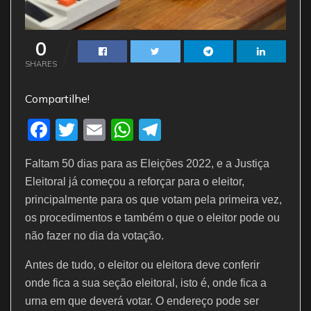
0
SHARES
Compartilhe!
F
T
E
W
T
a
w
m
h
el
Faltam 50 dias para as Eleições 2022, e a Justiça
c
itt
ai
at
e
Eleitoral já começou a reforçar para o eleitor,
e
er
l
s
gr
principalmente para os que votam pela primeira vez,
b
A
a
os procedimentos e também o que o eleitor pode ou
o
p
m
não fazer no dia da votação.
o
p
Antes de tudo, o eleitor ou eleitora deve conferir
k
onde fica a sua seção eleitoral, isto é, onde fica a
urna em que deverá votar. O endereço pode ser