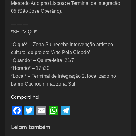
Mercado Adolpho Lisboa; e Terminal de Integração
05 (São José Operário).
— — —
*SERVIÇO*
*O quê* – Zona Sul recebe intervenção artístico-
cultural do projeto ‘Arte Pela Cidade’
*Quando* – Quinta-feira, 21/7
*Horário* – 17h30
*Local* – Terminal de Integração 2, localizado no
bairro Cachoeirinha, zona Sul.
Compartilhe!
F
T
E
W
T
a
w
m
h
el
Leiam também
c
itt
ai
at
e