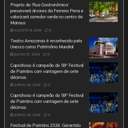
e
er
l
s
gr
Projeto da ‘Rua Gastronômica’
b
A
a
preservará árvores da Ferreira Pena e
valorizará corredor verde no centro de
o
p
m
Manaus
o
p
AGOSTO 8, 2026
0
k
Teatro Amazonas é reconhecido pela
Unesco como Patrimônio Mundial
JULHO 27, 2026
0
Caprichoso é campeão do 59º Festival
de Parintins com vantagem de sete
décimos
JUNHO 29, 2026
0
Caprichoso é campeão do 59º Festival
de Parintins com vantagem de sete
décimos
JUNHO 29, 2026
0
Festival de Parintins 2026: Garantido