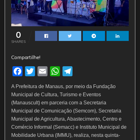
0
SHARES
Compartilhe!
F
T
E
W
T
a
w
m
h
el
A Prefeitura de Manaus, por meio da Fundação
c
itt
ai
at
e
Municipal de Cultura, Turismo e Eventos
e
er
l
s
gr
(Manauscult) em parceria com a Secretaria
b
A
a
Municipal de Comunicação (Semcom), Secretaria
o
p
m
Municipal de Agricultura, Abastecimento, Centro e
Comércio Informal (Semacc) e Instituto Municipal de
o
p
Mobilidade Urbana (IMMU), realiza, nesta quinta-