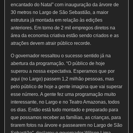
o
p
encantado do Natal” com inauguração da árvore de
k
30 metros no Largo de São Sebastião, a maior
estrutura já montada em relação às edições
anteriores. Em torno de 2 mil empregos diretos na
área da economia criativa estão sendo criados e as
atrações devem atrair público recorde.
O governador ressaltou o sucesso sentido já na
abertura da programação. “O público de hoje
superou a nossa expectativa. Esperamos que por
aqui (no Largo) passem 1,2 milhão pessoas, mas
pelo público de hoje a gente imagina que vai superar
esse número. A gente fez uma programação muito
interessante, no Largo e no Teatro Amazonas, todos
os dias. Então está tudo montado e preparado para
que possamos receber as famílias, as crianças, para
tirarem fotos na árvore e passearem no Largo de São
Sebastião”, declarou o governador Wilson Lima.