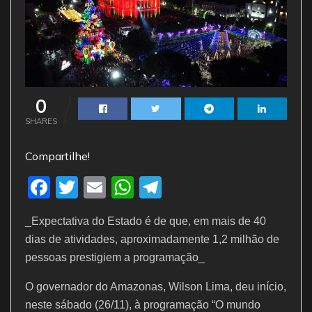
0
SHARES
Compartilhe!
F
T
E
W
T
a
w
m
h
el
_Expectativa do Estado é de que, em mais de 40
c
itt
ai
at
e
dias de atividades, aproximadamente 1,2 milhão de
e
er
l
s
gr
pessoas prestigiem a programação_
b
A
a
O governador do Amazonas, Wilson Lima, deu início,
o
p
m
neste sábado (26/11), à programação “O mundo