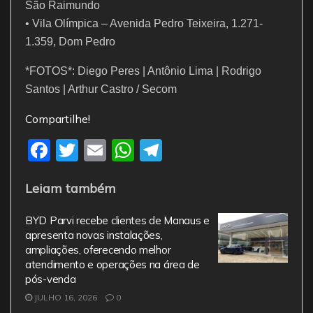
São Raimundo
• Vila Olímpica – Avenida Pedro Teixeira, 1.271-
1.359, Dom Pedro
*FOTOS*: Diego Peres | Antônio Lima | Rodrigo
Santos | Arthur Castro / Secom
Compartilhe!
F
T
E
W
T
a
w
m
h
el
Leiam também
c
itt
ai
at
e
e
er
l
s
gr
BYD Parvi recebe clientes de Manaus e
b
A
a
apresenta novas instalações,
ampliações, oferecendo melhor
o
p
m
atendimento e operações na área de
o
p
pós-venda
JULHO 16, 2026
0
k