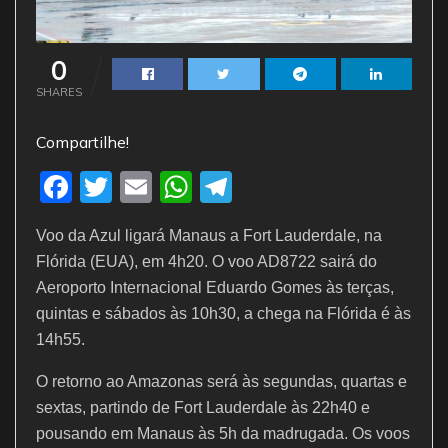
0
SHARES
Compartilhe!
F
T
E
W
T
a
w
m
h
el
Voo da Azul ligará Manaus a Fort Lauderdale, na
c
itt
ai
at
e
Flórida (EUA), em 4h20. O voo AD8722 sairá do
e
er
l
s
gr
Aeroporto Internacional Eduardo Gomes às terças,
b
A
a
quintas e sábados às 10h30, a chega na Flórida é às
o
p
m
14h55.
o
p
O retorno ao Amazonas será às segundas, quartas e
k
sextas, partindo de Fort Lauderdale às 22h40 e
pousando em Manaus às 5h da madrugada. Os voos