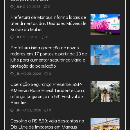
o
p
JULHO 10, 2026
0
k
Prefeitura de Manaus informa locais de
atendimentos das Unidades Móveis de
Saúde da Mulher
JULHO 5, 2026
0
Prefeitura inicia operação de novos
radares em 17 pontos a partir de 13 de
julho para aumentar segurança viária e
proteção da população
JUNHO 28, 2026
0
Operação Segurança Presente: SSP-
AM envia Base Fluvial Tiradentes para
reforçar segurança no 59ª Festival de
Parintins
JUNHO 11, 2026
0
Gasolina a R$ 5,99: veja descontos no
Dia Livre de Impostos em Manaus