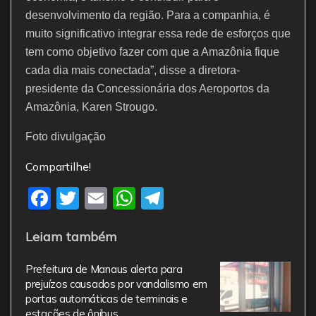
desenvolvimento da região. Para a companhia, é
muito significativo integrar essa rede de esforços que
tem como objetivo fazer com que a Amazônia fique
cada dia mais conectada”, disse a diretora-
presidente da Concessionária dos Aeroportos da
Amazônia, Karen Strougo.
Foto divulgação
Compartilhe!
F
T
E
W
T
a
w
m
h
el
Leiam também
c
itt
ai
at
e
e
er
l
s
gr
Prefeitura de Manaus alerta para
b
A
a
prejuízos causados por vandalismo em
portas automáticas de terminais e
o
p
m
estações de ônibus