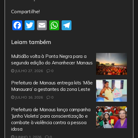
Compartilhe!
F
T
E
W
T
a
w
m
h
el
Leiam também
c
itt
ai
at
e
e
er
l
s
gr
Multidão volta à Ponta Negra para a
b
A
a
segunda edição do Amanhecer Manaus
JULHO 27, 2026
o
0
p
m
o
p
Prefeitura de Manaus entrega kits ‘Mãe
Manauara’ a gestantes da zona Leste
k
JULHO 16, 2026
0
Prefeitura de Manaus lança campanha
‘Junho Violeta’ para conscientização e
combate à violência contra a pessoa
idosa
JUNHO 1, 2026
0