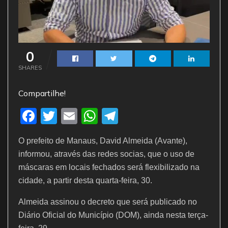
0
SHARES
Compartilhe!
F
T
E
W
T
a
w
m
h
el
O prefeito de Manaus, David Almeida (Avante),
c
itt
ai
at
e
informou, através das redes socias, que o uso de
e
er
l
s
gr
máscaras em locais fechados será flexibilizado na
b
A
a
cidade, a partir desta quarta-feira, 30.
o
p
m
Almeida assinou o decreto que será publicado no
o
p
Diário Oficial do Município (DOM), ainda nesta terça-