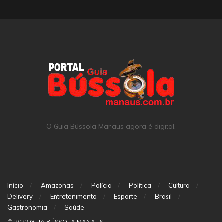
O Guia Bússola Manaus agora é digital.
Início
Amazonas
Polícia
Política
Cultura
Delivery
Entretenimento
Esporte
Brasil
Gastronomia
Saúde
© 2022
GUIA BÚSSOLA MANAUS