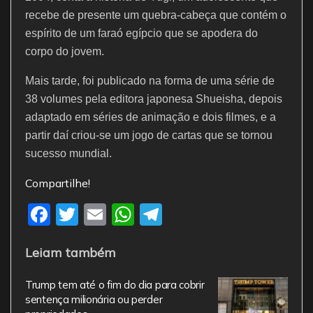
recebe de presente um quebra-cabeça que contém o
espírito de um faraó egípcio que se apodera do
corpo do jovem.
Mais tarde, foi publicado na forma de uma série de
38 volumes pela editora japonesa Shueisha, depois
adaptado em séries de animação e dois filmes, e a
partir daí criou-se um jogo de cartas que se tornou
sucesso mundial.
Compartilhe!
F
T
E
W
T
a
w
m
h
el
Leiam também
c
itt
ai
at
e
e
er
l
s
gr
Trump tem até o fim do dia para cobrir
b
A
a
sentença milionária ou perder