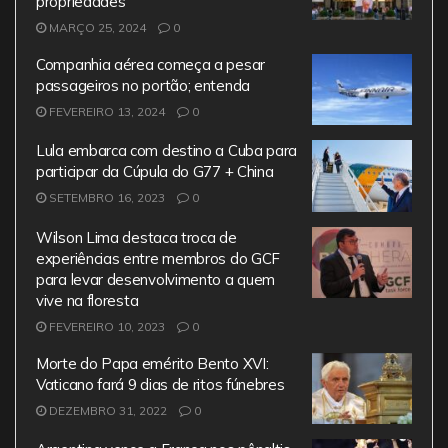
propriedades
o
p
m
MARÇO 25, 2024
0
o
p
Companhia aérea começa a pesar
k
passageiros no portão; entenda
FEVEREIRO 13, 2024
0
Lula embarca com destino a Cuba para
participar da Cúpula do G77 + China
SETEMBRO 16, 2023
0
Wilson Lima destaca troca de
experiências entre membros do GCF
para levar desenvolvimento a quem
vive na floresta
FEVEREIRO 10, 2023
0
Morte do Papa emérito Bento XVI:
Vaticano fará 9 dias de ritos fúnebres
DEZEMBRO 31, 2022
0