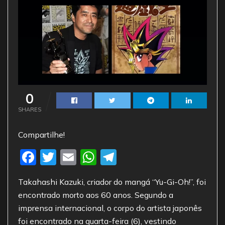
0
SHARES
Compartilhe!
F
T
E
W
T
a
w
m
h
el
Takahashi Kazuki, criador do mangá “Yu-Gi-Oh!”, foi
c
itt
ai
at
e
encontrado morto aos 60 anos. Segundo a
e
er
l
s
gr
imprensa internacional, o corpo do artista japonês
b
A
a
foi encontrado na quarta-feira (6), vestindo