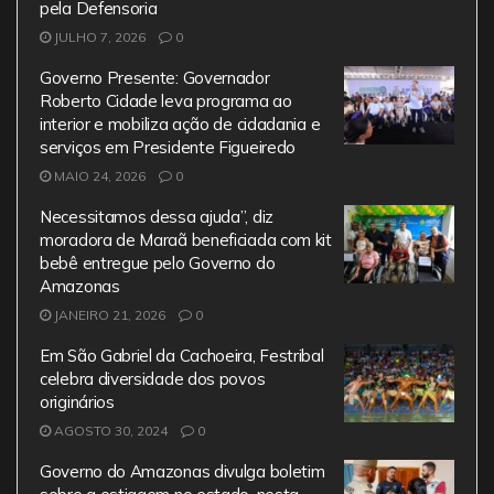
o
p
pela Defensoria
JULHO 7, 2026
0
k
Governo Presente: Governador
Roberto Cidade leva programa ao
interior e mobiliza ação de cidadania e
serviços em Presidente Figueiredo
MAIO 24, 2026
0
Necessitamos dessa ajuda”, diz
moradora de Maraã beneficiada com kit
bebê entregue pelo Governo do
Amazonas
JANEIRO 21, 2026
0
Em São Gabriel da Cachoeira, Festribal
celebra diversidade dos povos
originários
AGOSTO 30, 2024
0
Governo do Amazonas divulga boletim