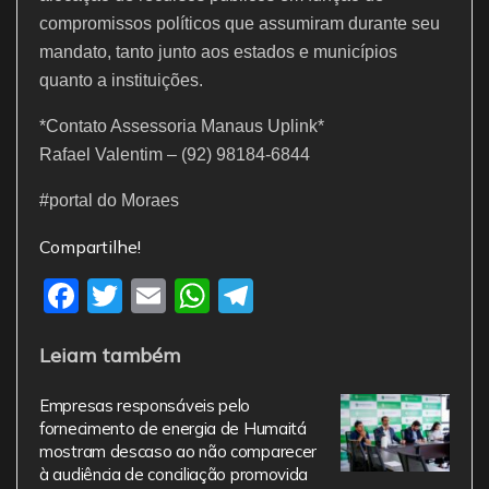
compromissos políticos que assumiram durante seu
mandato, tanto junto aos estados e municípios
quanto a instituições.
*Contato Assessoria Manaus Uplink*
Rafael Valentim – (92) 98184-6844
#portal do Moraes
Compartilhe!
F
T
E
W
T
a
w
m
h
el
Leiam também
c
itt
ai
at
e
e
er
l
s
gr
Empresas responsáveis pelo
b
A
a
fornecimento de energia de Humaitá
mostram descaso ao não comparecer
o
p
m
à audiência de conciliação promovida