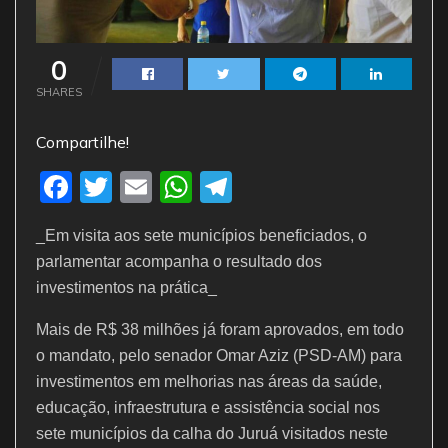
0
SHARES
Compartilhe!
F
T
E
W
T
a
w
m
h
el
_Em visita aos sete municípios beneficiados, o
c
itt
ai
at
e
parlamentar acompanha o resultado dos
e
er
l
s
gr
investimentos na prática_
b
A
a
Mais de R$ 38 milhões já foram aprovados, em todo
o
p
m
o mandato, pelo senador Omar Aziz (PSD-AM) para
o
p
investimentos em melhorias nas áreas da saúde,
k
educação, infraestrutura e assistência social nos
sete municípios da calha do Juruá visitados neste