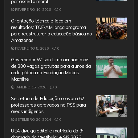
por assédio moral.
FEVEREIRO 10, 2026
0
Orientação técnica e foco em
resultados: TCE-AM lança programa
para reestruturar a educação básica no
Amazonas
FEVEREIRO 5, 2026
0
Governador Wilson Lima anuncia mais
de 300 vagas gratuitas para alunos da
rede pública na Fundação Matias
Machline
JANEIRO 15, 2026
0
Secretaria de Educação convoca 62
professores aprovados no PSS para
áreas indígenas
SETEMBRO 20, 2024
0
UEA divulga edital e matrícula da 3ª
chamada do Vestibular e SIS 2023