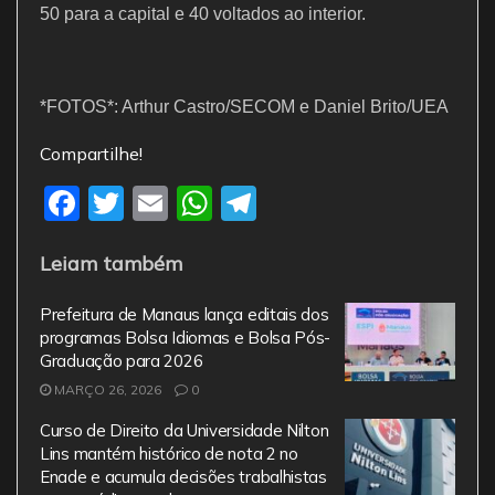
50 para a capital e 40 voltados ao interior.
*FOTOS*: Arthur Castro/SECOM e Daniel Brito/UEA
Compartilhe!
F
T
E
W
T
a
w
m
h
el
Leiam também
c
itt
ai
at
e
e
er
l
s
gr
Prefeitura de Manaus lança editais dos
b
A
a
programas Bolsa Idiomas e Bolsa Pós-
Graduação para 2026
o
p
m
MARÇO 26, 2026
0
o
p
Curso de Direito da Universidade Nilton
k
Lins mantém histórico de nota 2 no
Enade e acumula decisões trabalhistas