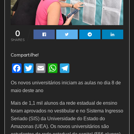
0
SHARES
Compartilhe!
F
T
E
W
T
a
w
m
h
el
Os novos universitários iniciam as aulas no dia 8 de
c
itt
ai
at
e
maio deste ano
e
er
l
s
gr
Mais de 1,1 mil alunos da rede estadual de ensino
b
A
a
foram aprovados no vestibular e no Sistema Ingresso
o
p
m
Seriado (SIS) da Universidade do Estado do
o
p
Amazonas (UEA). Os novos universitários são