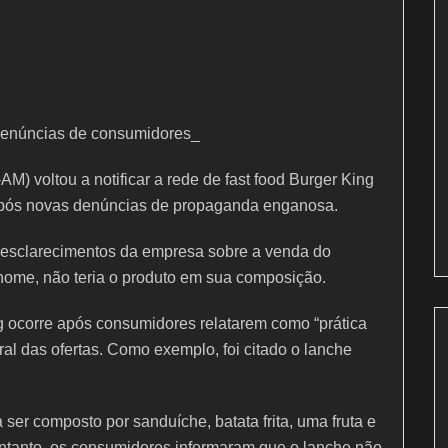
denúncias de consumidores_
M) voltou a notificar a rede de fast food Burger King
pós novas denúncias de propaganda enganosa.
o esclarecimentos da empresa sobre a venda do
nome, não teria o produto em sua composição.
g ocorre após consumidores relatarem como “prática
l das ofertas. Como exemplo, foi citado o lanche
 ser composto por sanduíche, batata frita, uma fruta e
ntanto, os consumidores informaram que o lanche não