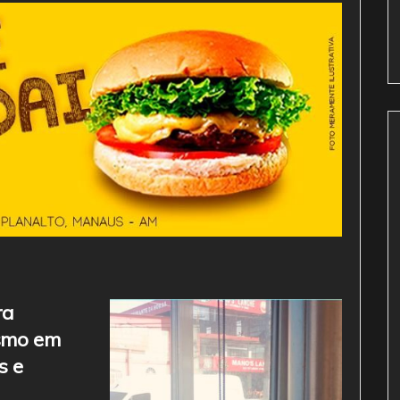
ra
ismo em
s e