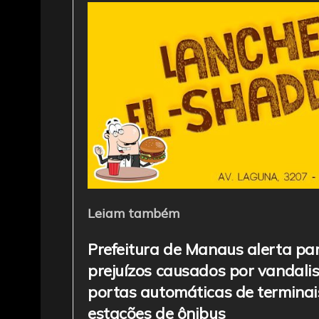
c
itt
ai
at
e
e
er
l
s
gr
b
A
a
o
p
m
o
p
k
Leiam também
Prefeitura de Manaus alerta pa
prejuízos causados por vandal
portas automáticas de terminai
estações de ônibus