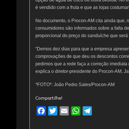
é vendido com a fruta e que as lojas costum
No documento, o Procon-AM cita ainda que, na
consumidores são informados sobre a falta d
proporcional do preço do sanduíche que será 
“Demos dez dias para que a empresa apresen
comprovações de que deu os descontos corre
pedimos que a rede faça a correção imediata 
explica o diretor-presidente do Procon-AM, Jal
*FOTO*: João Pedro Sales/Procon-AM
Compartilhe!
F
T
E
W
T
a
w
m
h
el