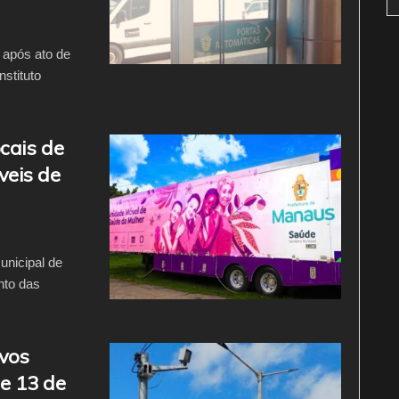
 após ato de
stituto
cais de
veis de
unicipal de
nto das
ovos
e 13 de