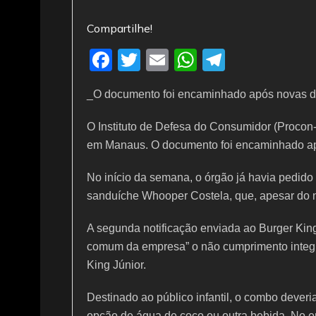
Compartilhe!
F
T
E
W
T
a
w
m
h
el
_O documento foi encaminhado após novas 
c
itt
ai
at
e
e
er
l
s
gr
O Instituto de Defesa do Consumidor (Procon-A
b
A
a
em Manaus. O documento foi encaminhado a
o
p
m
No início da semana, o órgão já havia pedid
o
p
sanduíche Whooper Costela, que, apesar do 
k
A segunda notificação enviada ao Burger Kin
comum da empresa” o não cumprimento integra
King Júnior.
Destinado ao público infantil, o combo deveria
opção de água de coco ou outra bebida. No e