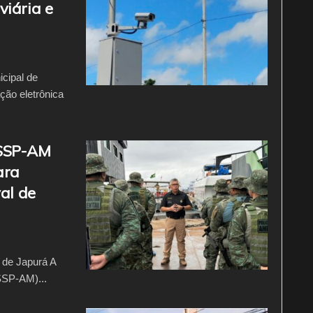
viária e
icipal de
ção eletrônica
 SSP-AM
ara
al de
o de Japurá A
SSP-AM)...