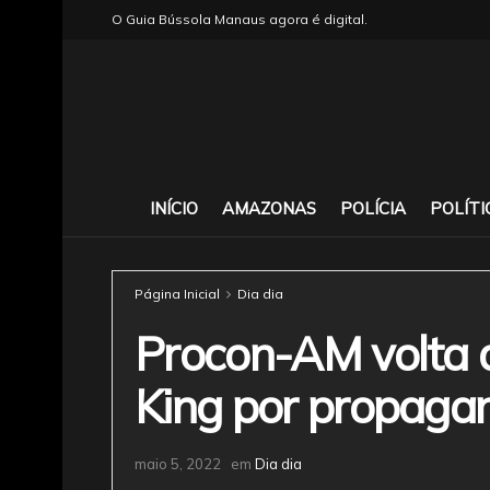
O Guia Bússola Manaus agora é digital.
INÍCIO
AMAZONAS
POLÍCIA
POLÍTI
Página Inicial
Dia dia
Procon-AM volta a
King por propaga
maio 5, 2022
em
Dia dia