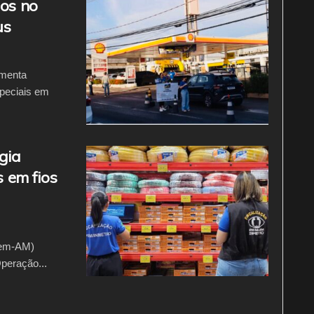
tos no
us
imenta
speciais em
gia
s em fios
pem-AM)
peração...