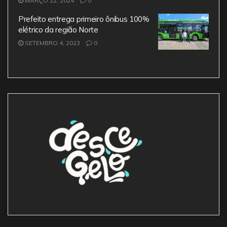
MARÇO 22, 2024
0
o
p
Prefeito entrega primeiro ônibus 100%
k
elétrico da região Norte
SETEMBRO 4, 2023
0