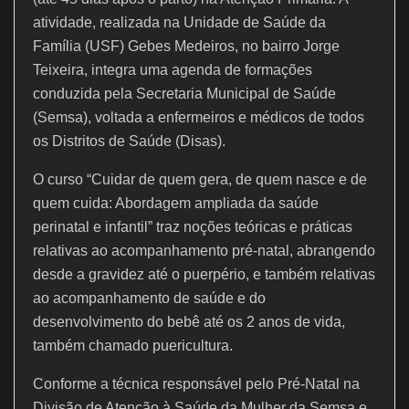
o
p
m
atividade, realizada na Unidade de Saúde da
o
p
Família (USF) Gebes Medeiros, no bairro Jorge
k
Teixeira, integra uma agenda de formações
conduzida pela Secretaria Municipal de Saúde
(Semsa), voltada a enfermeiros e médicos de todos
os Distritos de Saúde (Disas).
O curso “Cuidar de quem gera, de quem nasce e de
quem cuida: Abordagem ampliada da saúde
perinatal e infantil” traz noções teóricas e práticas
relativas ao acompanhamento pré-natal, abrangendo
desde a gravidez até o puerpério, e também relativas
ao acompanhamento de saúde e do
desenvolvimento do bebê até os 2 anos de vida,
também chamado puericultura.
Conforme a técnica responsável pelo Pré-Natal na
Divisão de Atenção à Saúde da Mulher da Semsa e