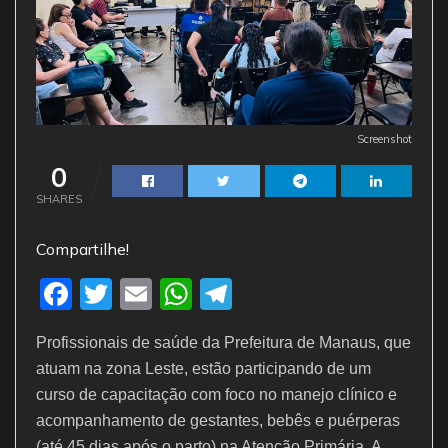
Screenshot
0
SHARES
Compartilhe!
F
T
E
W
T
a
w
m
h
el
Profissionais de saúde da Prefeitura de Manaus, que
c
itt
ai
at
e
atuam na zona Leste, estão participando de um
e
er
l
s
gr
curso de capacitação com foco no manejo clínico e
b
A
a
acompanhamento de gestantes, bebês e puérperas
(até 45 dias após o parto) na Atenção Primária. A