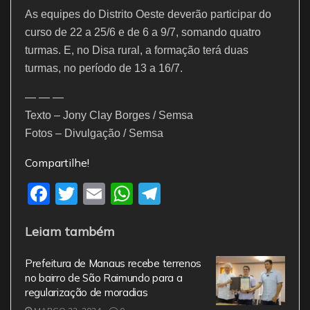
As equipes do Distrito Oeste deverão participar do
curso de 22 a 25/6 e de 6 a 9/7, somando quatro
turmas. E, no Disa rural, a formação terá duas
turmas, no período de 13 a 16/7.
— — —
Texto – Jony Clay Borges / Semsa
Fotos – Divulgação / Semsa
Compartilhe!
F
T
E
W
T
a
w
m
h
el
Leiam também
c
itt
ai
at
e
e
er
l
s
gr
Prefeitura de Manaus recebe terrenos
b
A
a
no bairro de São Raimundo para a
regularização de moradias
o
p
m