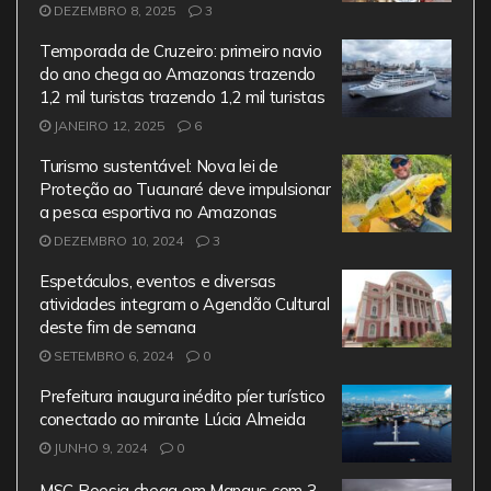
o
p
m
DEZEMBRO 8, 2025
3
o
p
Temporada de Cruzeiro: primeiro navio
k
do ano chega ao Amazonas trazendo
1,2 mil turistas trazendo 1,2 mil turistas
JANEIRO 12, 2025
6
Turismo sustentável: Nova lei de
Proteção ao Tucunaré deve impulsionar
a pesca esportiva no Amazonas
DEZEMBRO 10, 2024
3
Espetáculos, eventos e diversas
atividades integram o Agendão Cultural
deste fim de semana
SETEMBRO 6, 2024
0
Prefeitura inaugura inédito píer turístico
conectado ao mirante Lúcia Almeida
JUNHO 9, 2024
0
MSC Poesia chega em Manaus com 3