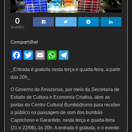
0
SHARES
Compartilhe!
F
T
E
W
T
a
w
m
h
el
_Entrada é gratuita nesta terça e quarta-feira, a partir
c
itt
ai
at
e
das 20h_
e
er
l
s
gr
O Governo do Amazonas, por meio da Secretaria de
b
A
a
Estado de Cultura e Economia Criativa, abre as
o
p
m
portas do Centro Cultural Bumbódromo para receber
o
p
o público na passagem de som dos bumbás
k
Caprichoso e Garantido, nesta terça e quarta-feira
(21 e 22/06), às 20h. A entrada é gratuita, e o evento