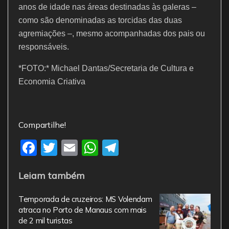
anos de idade nas áreas destinadas às galeras –
como são denominadas as torcidas das duas
agremiações –, mesmo acompanhadas dos pais ou
responsáveis.
*FOTO:* Michael Dantas/Secretaria de Cultura e
Economia Criativa
Compartilhe!
F
T
E
W
T
a
w
m
h
el
Leiam também
c
itt
ai
at
e
e
er
l
s
gr
Temporada de cruzeiros: MS Volendam
b
A
a
atraca no Porto de Manaus com mais
de 2 mil turistas