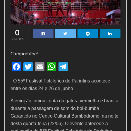
0
SHARES
Compartilhe!
F
T
E
W
T
a
w
m
h
el
_O 55º Festival Folclórico de Parintins acontece
c
itt
ai
at
e
entre os dias 24 e 26 de junho_
e
er
l
s
gr
A emoção tomou conta da galera vermelha e branca
b
A
a
durante a passagem de som do boi-bumbá
o
p
m
Garantido no Centro Cultural Bumbódromo, na noite
o
p
desta quarta-feira (22/06). O evento antecede a