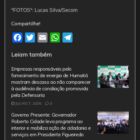
*FOTOS*: Lucas Silva/Secom
Compartilhe!
F
T
E
W
T
a
w
m
h
el
Leiam também
c
itt
ai
at
e
e
er
l
s
gr
Empresas responsáveis pelo
b
A
a
fornecimento de energia de Humaitá
mostram descaso ao não comparecer
o
p
m
à audiência de conciliação promovida
o
p
pela Defensoria
JULHO 7, 2026
0
k
Governo Presente: Governador
Roberto Cidade leva programa ao
interior e mobiliza ação de cidadania e
serviços em Presidente Figueiredo