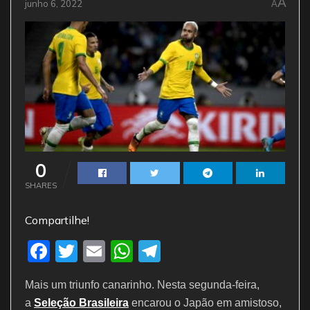
A
junho 6, 2022
A
0
SHARES
Compartilhe!
F
T
E
W
T
a
w
m
h
el
Mais um triunfo canarinho. Nesta segunda-feira,
c
itt
ai
at
e
a
Seleção Brasileira
encarou o Japão em amistoso,