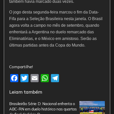
também havia marcado duas vezes.
O jogo desta segunda-feira marcou o fim da Data-
Fifa para a Seleção Brasileira nesta janela. O Brasil
agora volta a campo no mês de setembro, quando
enfrentará a Argentina no duelo remarcado das
Eliminatórias, e o México em amistoso. Serão as
últimas partidas antes da Copa do Mundo.
Compartilhe!
F
T
E
W
T
a
w
m
h
el
Leiam também
c
itt
ai
at
e
e
er
l
s
gr
Brasileirão Série D: Nacional enfrenta o
b
A
a
ABC-RN em duelo histórico nas quartas