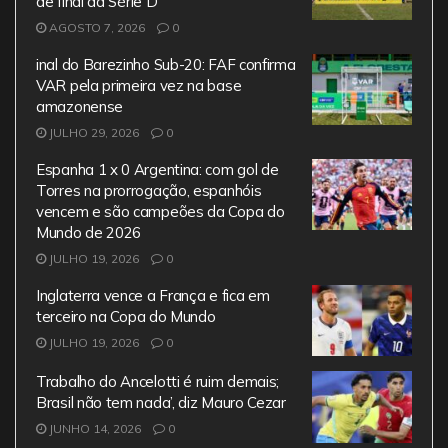
de final da Série D
o
p
m
AGOSTO 7, 2026
0
o
p
inal do Barezinho Sub-20: FAF confirma
k
VAR pela primeira vez na base
amazonense
JULHO 29, 2026
0
Espanha 1 x 0 Argentina: com gol de
Torres na prorrogação, espanhóis
vencem e são campeões da Copa do
Mundo de 2026
JULHO 19, 2026
0
Inglaterra vence a França e fica em
terceiro na Copa do Mundo
JULHO 19, 2026
0
Trabalho do Ancelotti é ruim demais;
Brasil não tem nada’, diz Mauro Cezar
JUNHO 14, 2026
0