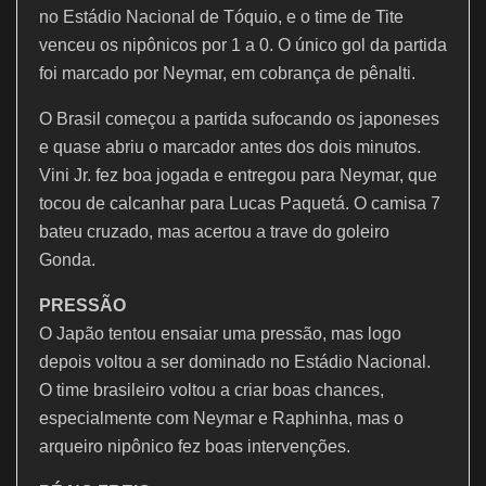
e
er
l
s
gr
no Estádio Nacional de Tóquio, e o time de Tite
b
A
a
venceu os nipônicos por 1 a 0. O único gol da partida
o
p
m
foi marcado por Neymar, em cobrança de pênalti.
o
p
O Brasil começou a partida sufocando os japoneses
k
e quase abriu o marcador antes dos dois minutos.
Vini Jr. fez boa jogada e entregou para Neymar, que
tocou de calcanhar para Lucas Paquetá. O camisa 7
bateu cruzado, mas acertou a trave do goleiro
Gonda.
PRESSÃO
O Japão tentou ensaiar uma pressão, mas logo
depois voltou a ser dominado no Estádio Nacional.
O time brasileiro voltou a criar boas chances,
especialmente com Neymar e Raphinha, mas o
arqueiro nipônico fez boas intervenções.