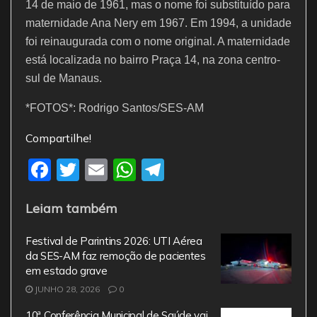
14 de maio de 1961, mas o nome foi substituído para
maternidade Ana Nery em 1967. Em 1994, a unidade
foi reinaugurada com o nome original. A maternidade
está localizada no bairro Praça 14, na zona centro-
sul de Manaus.
*FOTOS*: Rodrigo Santos/SES-AM
Compartilhe!
F
T
E
W
T
a
w
m
h
el
Leiam também
c
itt
ai
at
e
e
er
l
s
gr
Festival de Parintins 2026: UTI Aérea
b
A
a
da SES-AM faz remoção de pacientes
em estado grave
o
p
m
JUNHO 28, 2026
0
o
p
10ª Conferência Municipal de Saúde vai