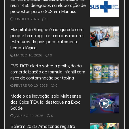
k
reunir 455 delegados na elaboração de
propostas para o SUS em Manaus
JUNHO 8, 2026
0
Hospital do Sangue é inaugurado com
parque tecnológico e uma das maiores
estruturas do país para tratamento
hematológico
MARÇO 16, 2026
0
FVS-RCP alerta sobre a proibição da
comercialização de fórmula infantil com
risco de contaminação por toxina
FEVEREIRO 10, 2026
0
Modelo de inovação, sala Multisense
dos Caics TEA foi destaque na Expo
Saúde
JANEIRO 29, 2026
0
Boletim 2025: Amazonas registra