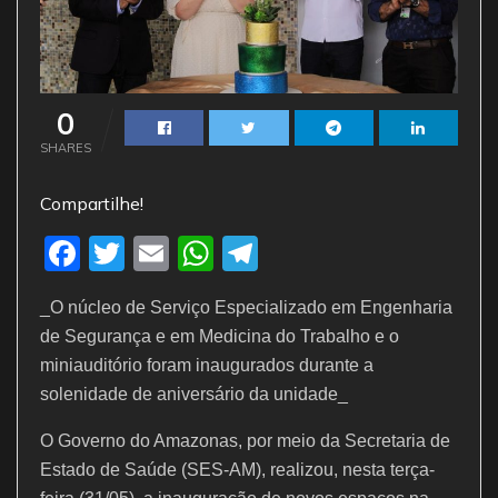
0
SHARES
Compartilhe!
F
T
E
W
T
a
w
m
h
el
_O núcleo de Serviço Especializado em Engenharia
c
itt
ai
at
e
de Segurança e em Medicina do Trabalho e o
e
er
l
s
gr
miniauditório foram inaugurados durante a
b
A
a
solenidade de aniversário da unidade_
o
p
m
O Governo do Amazonas, por meio da Secretaria de
o
p
Estado de Saúde (SES-AM), realizou, nesta terça-