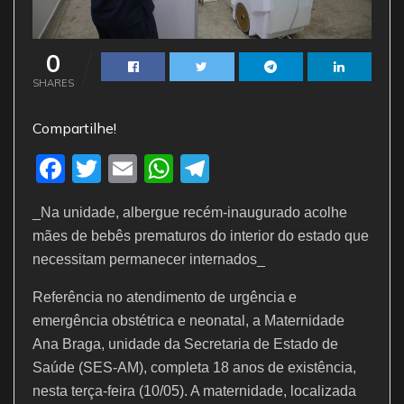
0
SHARES
Compartilhe!
F
T
E
W
T
a
w
m
h
el
_Na unidade, albergue recém-inaugurado acolhe
c
itt
ai
at
e
mães de bebês prematuros do interior do estado que
e
er
l
s
gr
necessitam permanecer internados_
b
A
a
Referência no atendimento de urgência e
o
p
m
emergência obstétrica e neonatal, a Maternidade
o
p
Ana Braga, unidade da Secretaria de Estado de
k
Saúde (SES-AM), completa 18 anos de existência,
nesta terça-feira (10/05). A maternidade, localizada