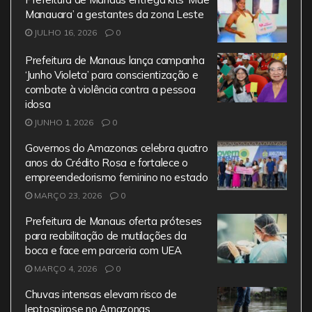
o
p
Manauara’ a gestantes da zona Leste
k
JULHO 16, 2026
0
Prefeitura de Manaus lança campanha
‘Junho Violeta’ para conscientização e
combate à violência contra a pessoa
idosa
JUNHO 1, 2026
0
Governos do Amazonas celebra quatro
anos do Crédito Rosa e fortalece o
empreendedorismo feminino no estado
MARÇO 23, 2026
0
Prefeitura de Manaus oferta próteses
para reabilitação de mutilações da
boca e face em parceria com UEA
MARÇO 4, 2026
0
Chuvas intensas elevam risco de
leptospirose no Amazonas