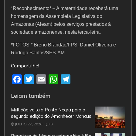
*Reconhecimento* – A maternidade receberá uma
homenagem da Assembleia Legislativa do
Amazonas (Aleam) pelos serviços prestados à
sociedade amazonense, nesta terça-feira.
*FOTOS:* Breno Brandão/FPS, Daniel Oliveira e
Rodrigo Santos/SES-AM
Compartilhe!
F
T
E
W
T
a
w
m
h
el
Leiam também
c
itt
ai
at
e
e
er
l
s
gr
Multidão volta à Ponta Negra para a
b
A
a
segunda edição do Amanhecer Manaus
JULHO 27, 2026
o
0
p
m
Prefeitura de Manaus entrega kits ‘Mãe