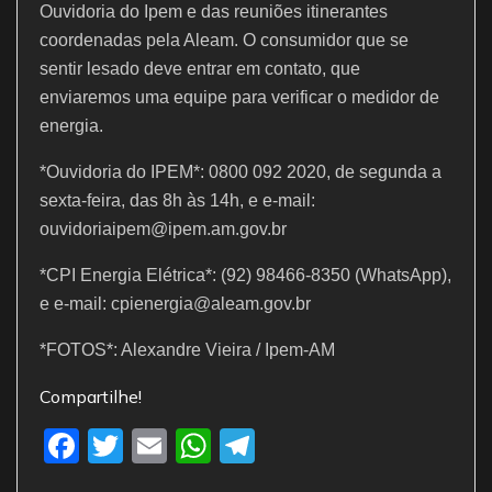
Ouvidoria do Ipem e das reuniões itinerantes
coordenadas pela Aleam. O consumidor que se
sentir lesado deve entrar em contato, que
enviaremos uma equipe para verificar o medidor de
energia.
*Ouvidoria do IPEM*: 0800 092 2020, de segunda a
sexta-feira, das 8h às 14h, e e-mail:
ouvidoriaipem@ipem.am.gov.br
*CPI Energia Elétrica*: (92) 98466-8350 (WhatsApp),
e e-mail: cpienergia@aleam.gov.br
*FOTOS*: Alexandre Vieira / Ipem-AM
Compartilhe!
F
T
E
W
T
a
w
m
h
el