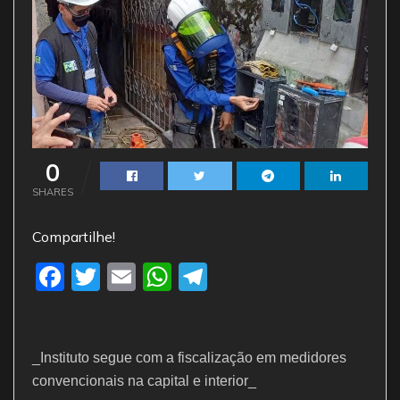
0
SHARES
Compartilhe!
F
T
E
W
T
a
w
m
h
el
c
itt
ai
at
e
e
er
l
s
gr
_Instituto segue com a fiscalização em medidores
convencionais na capital e interior_
b
A
a