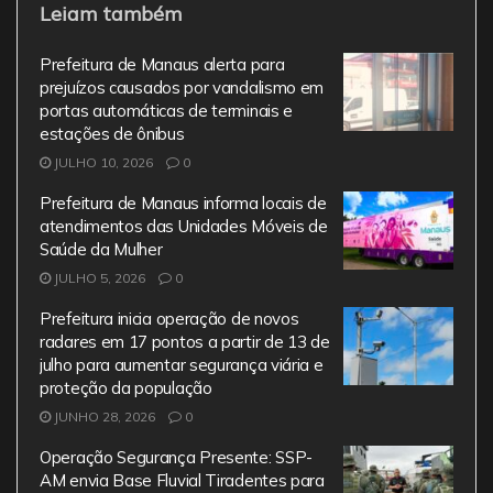
Leiam também
c
itt
ai
at
e
e
er
l
s
gr
Prefeitura de Manaus alerta para
b
A
a
prejuízos causados por vandalismo em
portas automáticas de terminais e
o
p
m
estações de ônibus
o
p
JULHO 10, 2026
0
k
Prefeitura de Manaus informa locais de
atendimentos das Unidades Móveis de
Saúde da Mulher
JULHO 5, 2026
0
Prefeitura inicia operação de novos
radares em 17 pontos a partir de 13 de
julho para aumentar segurança viária e
proteção da população
JUNHO 28, 2026
0
Operação Segurança Presente: SSP-
AM envia Base Fluvial Tiradentes para