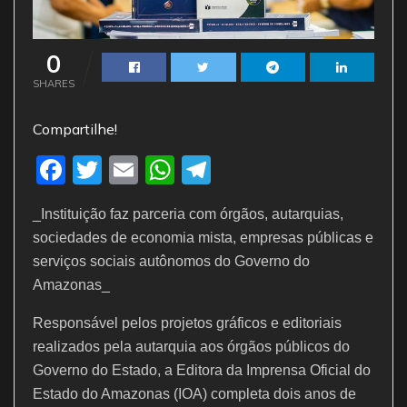
0
SHARES
Compartilhe!
F
T
E
W
T
a
w
m
h
el
_Instituição faz parceria com órgãos, autarquias,
c
itt
ai
at
e
sociedades de economia mista, empresas públicas e
e
er
l
s
gr
serviços sociais autônomos do Governo do
b
A
a
Amazonas_
o
p
m
Responsável pelos projetos gráficos e editoriais
o
p
realizados pela autarquia aos órgãos públicos do
k
Governo do Estado, a Editora da Imprensa Oficial do
Estado do Amazonas (IOA) completa dois anos de