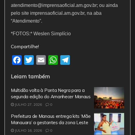
atendimento@imprensaoficial.am.gov.br; ou ainda
pelo site imprensaoficial.am.gov.br, na aba
“Atendimento”.
*FOTOS:* Weslen Simplício
Compartilhe!
F
T
E
W
T
a
w
m
h
el
Leiam também
c
itt
ai
at
e
e
er
l
s
gr
Multidão volta à Ponta Negra para a
b
A
a
segunda edição do Amanhecer Manaus
JULHO 27, 2026
o
0
p
m
o
p
Prefeitura de Manaus entrega kits ‘Mãe
Manauara’ a gestantes da zona Leste
k
JULHO 16, 2026
0