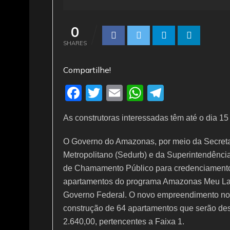
0
SHARES
Compartilhe!
F
T
E
W
T
a
w
m
h
el
As construtoras interessadas têm até o dia 15
c
itt
ai
at
e
e
er
l
s
gr
O Governo do Amazonas, por meio da Secret
b
A
a
Metropolitano (Sedurb) e da Superintendência
de Chamamento Público para credenciamento
o
p
m
apartamentos do programa Amazonas Meu Lar
o
p
Governo Federal. O novo empreendimento no b
k
construção de 64 apartamentos que serão des
2.640,00, pertencentes a Faixa 1.