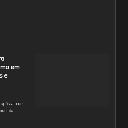
ra
ismo em
s e
 após ato de
stituto