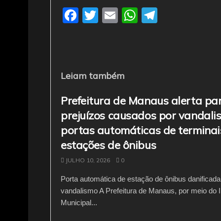
F
T
E
W
T
a
w
m
h
el
c
itt
ai
at
e
e
er
l
s
gr
b
A
a
Leiam também
o
p
m
Prefeitura de Manaus alerta pa
o
p
prejuízos causados por vandal
k
portas automáticas de terminai
estações de ônibus
JULHO 10, 2026
0
Porta automática de estação de ônibus danificada
vandalismo A Prefeitura de Manaus, por meio do In
Municipal...