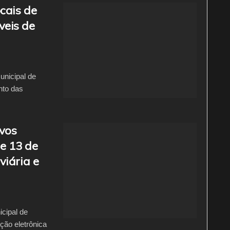
cais de
veis de
unicipal de
nto das
ovos
e 13 de
viária e
icipal de
ção eletrônica