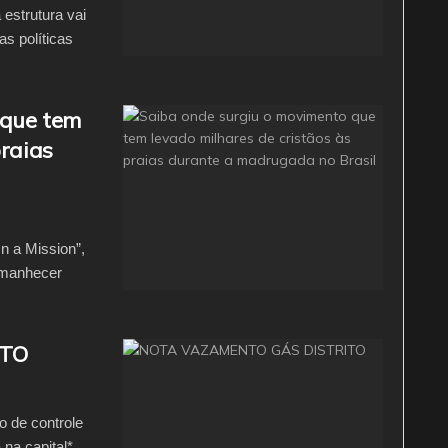
estrutura vai
as políticas
 que tem
praias
n a Mission”,
Amanhecer
ITO
o de controle
na capital*