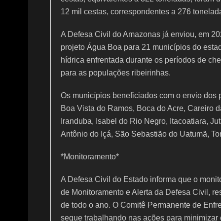
12 mil cestas, correspondentes a 276 tonelad
A Defesa Civil do Amazonas já enviou, em 202
projeto Água Boa para 21 municípios do estado
hídrica enfrentada durante os períodos de ch
para as populações ribeirinhas.
Os municípios beneficiados com o envio dos p
Boa Vista do Ramos, Boca do Acre, Careiro d
Iranduba, Isabel do Rio Negro, Itacoatiara, Ju
Antônio do Içá, São Sebastião do Uatumã, Ton
*Monitoramento*
A Defesa Civil do Estado informa que o monit
de Monitoramento e Alerta da Defesa Civil, r
de todo o ano. O Comitê Permanente de Enfr
segue trabalhando nas ações para minimizar 