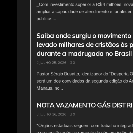
_Com investimento superior a R$ 4 milhões, nova 
ampliar a capacidade de atendimento e fortalecer 
públicas...
Saiba onde surgiu o movimento
levado milhares de cristãos às 
durante a madrugada no Brasil
JULHO 25, 2026
0
Pastor Sérgio Busatto, idealizador do “Desperta O
será um dos convidados da segunda edição do 
Manaus, no...
NOTA VAZAMENTO GÁS DISTR
JULHO 16, 2026
0
*Órgãos estaduais seguem com trabalho integrad
e prevenção após vazamento de gás em indústria 