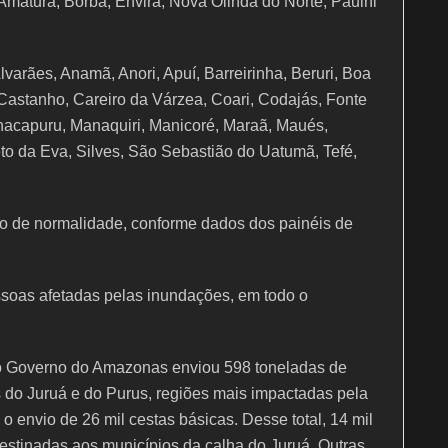
 Amaturá, Borba, Envira, Nova Olinda do Norte, Pauini
varães, Anamã, Anori, Apuí, Barreirinha, Beruri, Boa
Castanho, Careiro da Várzea, Coari, Codajás, Fonte
nacapuru, Manaquiri, Manicoré, Maraã, Maués,
to da Eva, Silves, São Sebastião do Uatumã, Tefé,
 de normalidade, conforme dados dos painéis de
ssoas afetadas pelas inundações, em todo o
o Governo do Amazonas enviou 598 toneladas de
 do Juruá e do Purus, regiões mais impactadas pela
o envio de 26 mil cestas básicas. Desse total, 14 mil
destinadas aos municípios da calha do Juruá. Outras