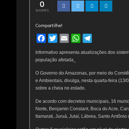
0
SHARES
Compartilhe!
F
T
E
W
T
a
w
m
h
el
Informativo apresenta atualizações dos sist
c
itt
ai
at
e
população afetada_
e
er
l
s
gr
b
A
a
O Governo do Amazonas, por meio do Comitê
e Ambientais, divulga, nesta quarta-feira (13
o
p
m
sobre a cheia no estado.
o
p
k
De acordo com decretos municipais, 16 munic
Norte, Benjamin Constant, Boca do Acre, Canu
Itamarati, Juruá, Jutaí, Lábrea, Santo Antônio