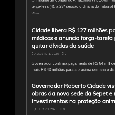
O Tribunal de Contas do Amazonas (TCE-AM) real
terça-feira (4), a 23ª sessão ordinária do Tribunal
os...
Cidade libera R$ 127 milhões p
médicos e anuncia força-tarefa
quitar dívidas da saúde
AGOSTO 1, 2026
0
Governador confirma pagamento de R$ 84 milhõe
mais R$ 43 milhões para a próxima semana e diz 
Governador Roberto Cidade vis
obras da nova sede da Sepet e 
investimentos na proteção anim
JULHO 28, 2026
0