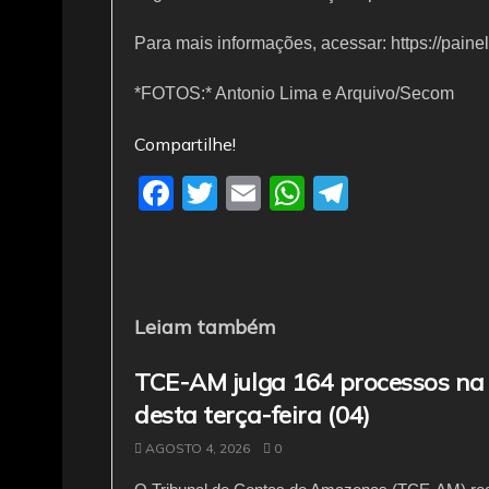
Para mais informações, acessar: https://paine
*FOTOS:* Antonio Lima e Arquivo/Secom
Compartilhe!
F
T
E
W
T
a
w
m
h
el
c
itt
ai
at
e
e
er
l
s
gr
b
A
a
Leiam também
o
p
m
TCE-AM julga 164 processos na
o
p
desta terça-feira (04)
k
AGOSTO 4, 2026
0