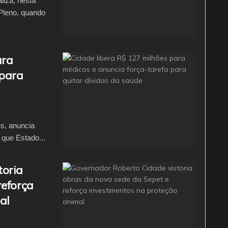
iza, nesta
 Pleno, quando
ara
 para
s, anuncia
que Estado...
toria
reforça
al