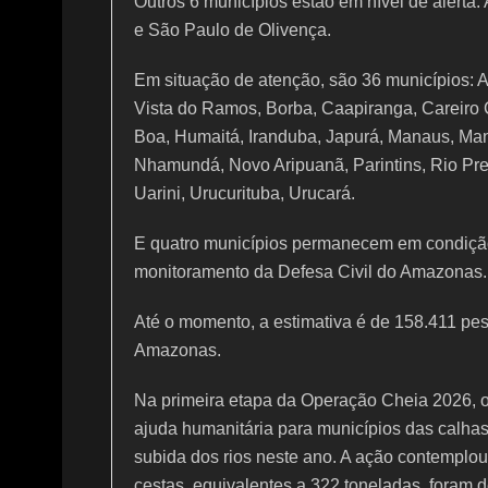
Outros 6 municípios estão em nível de alerta:
e São Paulo de Olivença.
Em situação de atenção, são 36 municípios: Al
Vista do Ramos, Borba, Caapiranga, Careiro 
Boa, Humaitá, Iranduba, Japurá, Manaus, Ma
Nhamundá, Novo Aripuanã, Parintins, Rio Pre
Uarini, Urucurituba, Urucará.
E quatro municípios permanecem em condição
monitoramento da Defesa Civil do Amazonas.
Até o momento, a estimativa é de 158.411 pe
Amazonas.
Na primeira etapa da Operação Cheia 2026, 
ajuda humanitária para municípios das calhas
subida dos rios neste ano. A ação contemplou 
cestas, equivalentes a 322 toneladas, foram 