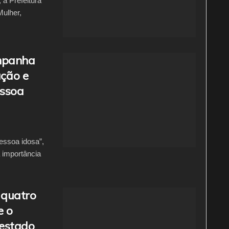
a Prefeitura
Mulher,
ampanha
ação e
essoa
essoa idosa”,
a importância
 quatro
e o
 estado