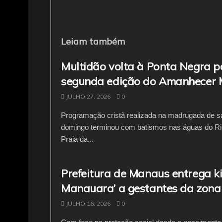
c
itt
ai
at
e
e
er
l
s
gr
b
A
a
Leiam também
o
p
m
Multidão volta à Ponta Negra p
o
p
segunda edição do Amanhecer
k
JULHO 27, 2026
0
Programação cristã realizada na madrugada de s
domingo terminou com batismos nas águas do Ri
Praia da...
Prefeitura de Manaus entrega ki
Manauara’ a gestantes da zona
JULHO 16, 2026
0