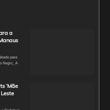
ara a
 Manaus
ábado para
o Negro_ A
ts ‘Mãe
 Leste