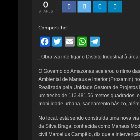
0
SHARES
Compartilhe!
F
T
E
W
T
a
w
m
h
el
_Obra vai interligar o Distrito Industrial à áre
c
itt
ai
at
e
e
er
l
s
gr
O Governo do Amazonas acelerou o ritmo das
b
A
a
Ambiental de Manaus e Interior (Prosamin) no
Realizada pela Unidade Gestora de Projetos 
o
p
m
um trecho de 113.481,56 metros quadrados, e
o
p
mobilidade urbana, saneamento básico, além 
k
No local, está sendo construída uma nova via q
da Silva Braga, conhecida como Manaus Mod
civil Marcellus Campêlo, diz que a intervenção 