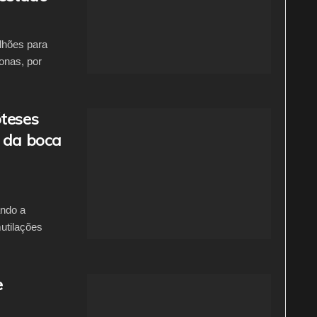
lhões para
nas, por
óteses
s da boca
ando a
utilações
e