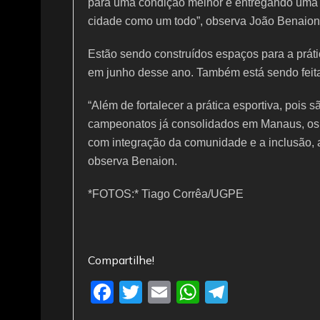
para uma condição melhor e entregando uma s
cidade como um todo”, observa João Benaio
Estão sendo construídos espaços para a práti
em junho desse ano. Também está sendo feita
“Além de fortalecer a prática esportiva, poi
campeonatos já consolidados em Manaus, os e
com integração da comunidade e a inclusão, a
observa Benaion.
*FOTOS:* Tiago Corrêa/UGPE
Compartilhe!
F
T
E
W
T
a
w
m
h
el