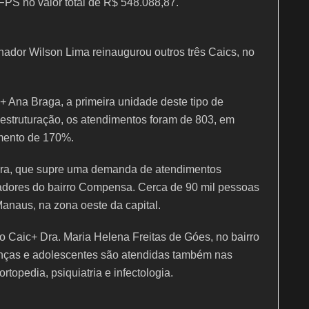
FPS no valor total de R$ 548.088,87.
ador Wilson Lima reinaugurou outros três Caics, no
+ Ana Braga, a primeira unidade deste tipo de
eestruturação, os atendimentos foram de 803, em
umento de 170%.
eira, que supre uma demanda de atendimentos
adores do bairro Compensa. Cerca de 90 mil pessoas
anaus, na zona oeste da capital.
o Caic+ Dra. Maria Helena Freitas de Góes, no bairro
anças e adolescentes são atendidas também nas
rtopedia, psiquiatria e infectologia.