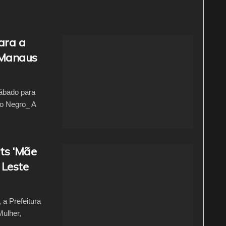
ara a
 Manaus
ábado para
o Negro_ A
ts ‘Mãe
 Leste
a Prefeitura
Mulher,