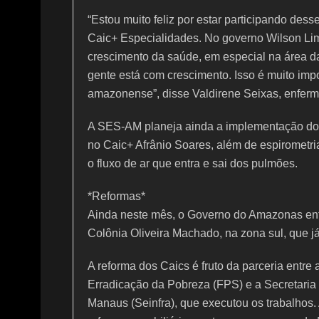
“Estou muito feliz por estar participando de
Caic+ Especialidades. No governo Wilson Li
crescimento da saúde, em especial na área da
gente está com crescimento. Isso é muito im
amazonense”, disse Valdirene Seixas, enferme
A SES-AM planeja ainda a implementação do 
no Caic+ Afrânio Soares, além de espirometri
o fluxo de ar que entra e sai dos pulmões.
*Reformas*
Ainda neste mês, o Governo do Amazonas entr
Colônia Oliveira Machado, na zona sul, que j
A reforma dos Caics é fruto da parceria ent
Erradicação da Pobreza (FPS) e a Secretaria 
Manaus (Seinfra), que executou os trabalhos. 