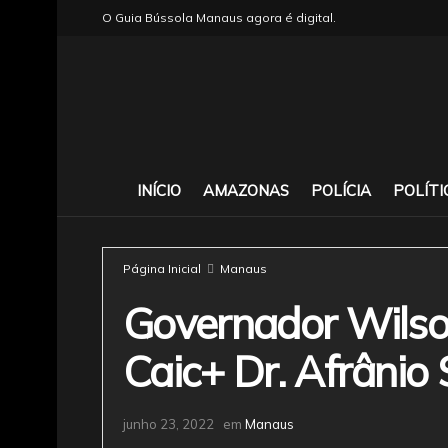
O Guia Bússola Manaus agora é digital.
INÍCIO
AMAZONAS
POLÍCIA
POLÍTI
Página Inicial
Manaus
Governador Wilso
Caic+ Dr. Afrânio
junho 23, 2022
em
Manaus