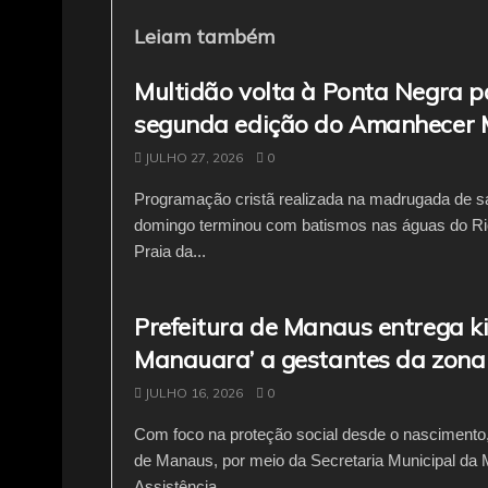
e
er
l
s
gr
b
A
a
Leiam também
o
p
m
Multidão volta à Ponta Negra p
o
p
segunda edição do Amanhecer
k
JULHO 27, 2026
0
Programação cristã realizada na madrugada de s
domingo terminou com batismos nas águas do Ri
Praia da...
Prefeitura de Manaus entrega ki
Manauara’ a gestantes da zona
JULHO 16, 2026
0
Com foco na proteção social desde o nascimento, 
de Manaus, por meio da Secretaria Municipal da 
Assistência...