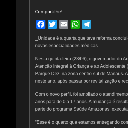
Compartilhe!
F
T
E
W
T
a
w
m
h
el
_Unidade é a quarta que teve reforma concluíd
c
itt
ai
at
e
novas especialidades médicas_
e
er
l
s
gr
b
A
a
Nesta quinta-feira (23/06), o governador do 
Atenção Integral à Criança e ao Adolescente (
o
p
m
Parque Dez, na zona centro-sul de Manaus. A 
o
p
neste ano, após passar por revitalização e r
k
Com o novo perfil, foi ampliado o atendiment
anos para de 0 a 17 anos. A mudança é resul
parte do programa Saúde Amazonas, executa
“Esse é o quarto que estamos entregando co