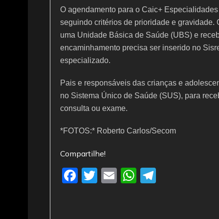
O agendamento para o Caic+ Especialidades o
seguindo critérios de prioridade e gravidade.
uma Unidade Básica de Saúde (UBS) e receb
encaminhamento precisa ser inserido no Sisr
especializado.
Pais e responsáveis das crianças e adolesce
no Sistema Único de Saúde (SUS), para receb
consulta ou exame.
*FOTOS:* Roberto Carlos/Secom
Compartilhe!
F
T
E
W
T
a
w
m
h
el
c
itt
ai
at
e