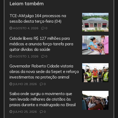
Leiam também
c
itt
ai
at
e
e
er
l
s
gr
TCE-AM julga 164 processos na
b
A
a
sessão desta terça-feira (04)
AGOSTO 4, 2026
o
0
p
m
o
p
Cidade libera R$ 127 milhões para
médicos e anuncia força-tarefa para
k
quitar dívidas da saúde
AGOSTO 1, 2026
0
Governador Roberto Cidade vistoria
obras da nova sede da Sepet e reforça
investimentos na proteção animal
JULHO 28, 2026
0
Saiba onde surgiu o movimento que
tem levado milhares de cristãos às
praias durante a madrugada no Brasil
JULHO 25, 2026
0