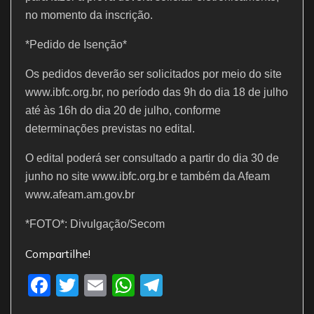
no momento da inscrição.
*Pedido de Isenção*
Os pedidos deverão ser solicitados por meio do site
www.ibfc.org.br, no período das 9h do dia 18 de julho
até às 16h do dia 20 de julho, conforme
determinações previstas no edital.
O edital poderá ser consultado a partir do dia 30 de
junho no site www.ibfc.org.br e também da Afeam
www.afeam.am.gov.br
*FOTO*: Divulgação/Secom
Compartilhe!
F
T
E
W
T
a
w
m
h
el