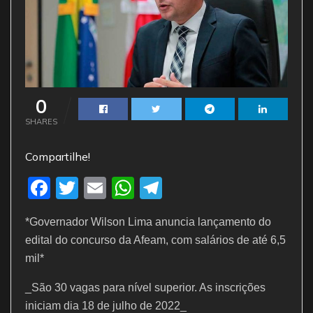
0
SHARES
Compartilhe!
F
T
E
W
T
a
w
m
h
el
*Governador Wilson Lima anuncia lançamento do
c
itt
ai
at
e
edital do concurso da Afeam, com salários de até 6,5
e
er
l
s
gr
mil*
b
A
a
_São 30 vagas para nível superior. As inscrições
o
p
m
iniciam dia 18 de julho de 2022_