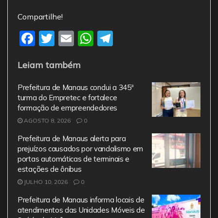
Compartilhe!
F
T
E
W
T
a
w
m
h
el
Leiam também
c
itt
ai
at
e
e
er
l
s
gr
Prefeitura de Manaus conclui a 345ª
b
A
a
turma do Empretec e fortalece
formação de empreendedores
o
p
m
AGOSTO 8, 2026
0
o
p
Prefeitura de Manaus alerta para
k
prejuízos causados por vandalismo em
portas automáticas de terminais e
estações de ônibus
JULHO 10, 2026
0
Prefeitura de Manaus informa locais de
atendimentos das Unidades Móveis de