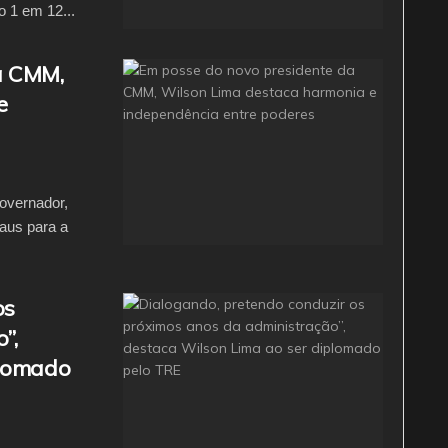
o 1 em 12...
a CMM,
e
overnador,
aus para a
os
”,
plomado