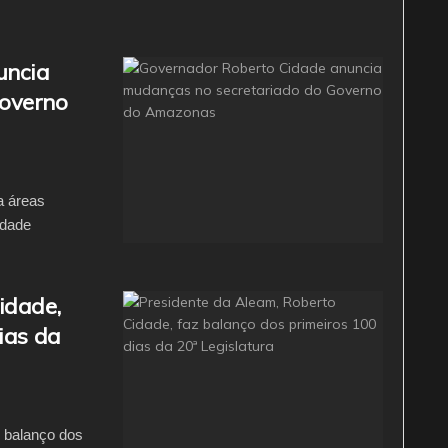
uncia
Governo
a áreas
idade
idade,
ias da
z balanço dos