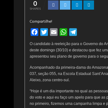
0
SHARES
Compartilhe!
F
T
E
W
T
a
w
m
h
el
O candidato à reeleição para o Governo do A
c
itt
ai
at
e
deste domingo (30/10) e destacou que fez um
e
er
l
s
gr
apresentou seu plano de governo para o seg
b
A
a
Acompanhado da primeira-dama do Amazonas, 
o
p
m
037, seção 055, na Escola Estadual Sant’Ana,
o
p
Aleixo, zona centro-sul.
k
“Hoje é um dia importante no qual as pessoas
do voto e aqui eu faço um apelo para que as
no primeiro, fizemos uma campanha limpa e p