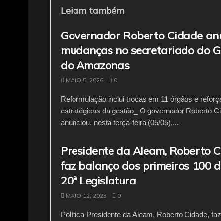
b
A
a
Leiam também
o
p
m
Governador Roberto Cidade an
o
p
mudanças no secretariado do 
k
do Amazonas
MAIO 5, 2026
0
Reformulação inclui trocas em 11 órgãos e reforç
estratégicas da gestão_ O governador Roberto C
anunciou, nesta terça-feira (05/05),...
Presidente da Aleam, Roberto C
faz balanço dos primeiros 100 d
20ª Legislatura
MAIO 12, 2023
0
Política Presidente da Aleam, Roberto Cidade, fa