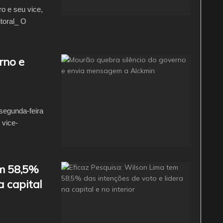
ro e seu vice,
toral_ O
rno e
segunda-feira
 vice-
em 58,5%
a capital