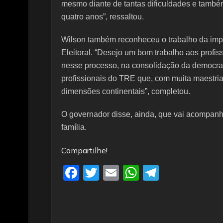
mesmo diante de tantas dificuldades e tamb
quatro anos”, ressaltou.
Wilson também reconheceu o trabalho da impre
Eleitoral. “Desejo um bom trabalho aos profi
nesse processo, na consolidação da democra
profissionais do TRE que, com muita maestria
dimensões continentais”, completou.
O governador disse, ainda, que vai acompanh
família.
Compartilhe!
F
T
E
W
T
a
w
m
h
el
c
itt
ai
at
e
e
er
l
s
gr