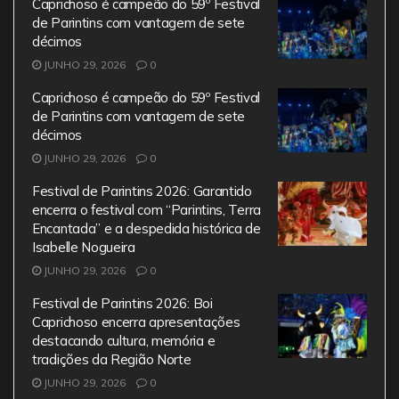
o
p
Caprichoso é campeão do 59º Festival
de Parintins com vantagem de sete
k
décimos
JUNHO 29, 2026
0
Caprichoso é campeão do 59º Festival
de Parintins com vantagem de sete
décimos
JUNHO 29, 2026
0
Festival de Parintins 2026: Garantido
encerra o festival com “Parintins, Terra
Encantada” e a despedida histórica de
Isabelle Nogueira
JUNHO 29, 2026
0
Festival de Parintins 2026: Boi
Caprichoso encerra apresentações
destacando cultura, memória e
tradições da Região Norte
JUNHO 29, 2026
0