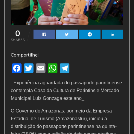
0
SHARES
Compartilhe!
F
T
E
W
T
a
w
m
h
el
_Experiência aguardada do passaporte parintinense
c
itt
ai
at
e
contempla Casa da Cultura de Parintins e Mercado
e
er
l
s
gr
Municipal Luiz Gonzaga este ano_
b
A
a
O Governo do Amazonas, por meio da Empresa
o
p
m
Estadual de Turismo (Amazonastur), iniciou a
o
p
distribuição do passaporte parintinense na quinta-