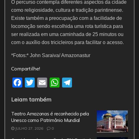
O percurso contempla diferentes aspectos da cidade
como religiosidade, cultura e tradição parintinense.
Existe também a preocupação com a facilidade de
locomoção sendo escolhida uma rota turística para
ser realizada em uma caminhada de 25 minutos ou
com o auxílio dos tricicleiros para facilitar o acesso.
*Fotos:* John Saraiva/ Amazonastur
Compartilhe!
F
T
E
W
T
a
w
m
h
el
Leiam também
c
itt
ai
at
e
e
er
l
s
gr
Teatro Amazonas é reconhecido pela
b
A
a
Unesco como Patrimônio Mundial
JULHO 27, 2026
o
0
p
m