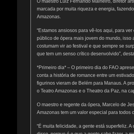
O maestro Luiz Fernando Malheiro, diretor art
marcada por muita riqueza e energia, fazendo 
Amazonas.
“Estamos ansiosos para vê-los aqui, para ver 
público de ópera mais jovem do mundo, isso at
costumam vir ao festival e que sempre se sur
que tem um senso crítico desenvolvido”, dest
*Primeiro dia* – O primeiro dia do FAO aprese
conta a história de romance entre um estivad
figurinos vieram de Belém para Manaus. A pro
o Teatro Amazonas e o Theatro da Paz, na cap
O maestro e regente da ópera, Marcelo de Je
Amazonas tem um valor especial para todos os
“É muita felicidade, a gente está superfeliz. 
disso, porque é o que a gente sabe fazer, a mú