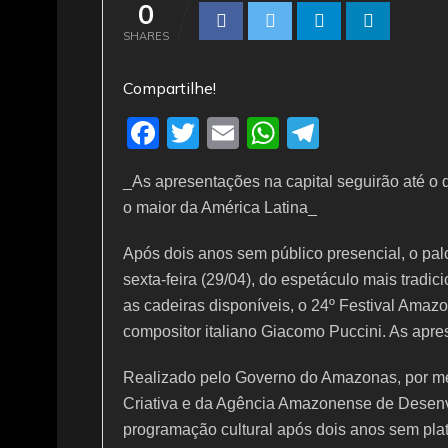
0
SHARES
Compartilhe!
F
T
E
W
T
a
w
m
h
el
_As apresentações na capital seguirão até o d
c
itt
ai
at
e
o maior da América Latina_
e
er
l
s
gr
b
A
a
Após dois anos sem público presencial, o pal
sexta-feira (29/04), do espetáculo mais tradi
o
p
m
as cadeiras disponíveis, o 24º Festival Amazo
o
p
compositor italiano Giacomo Puccini. As apres
k
Realizado pelo Governo do Amazonas, por me
Criativa e da Agência Amazonense de Desenv
programação cultural após dois anos sem plate