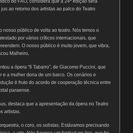
ístico do FAO, considera que a 24ª edição será
jus ao retorno dos artistas ao palco do Teatro
o nosso público de volta ao teatro. Nós temos o
estado por vários críticos internacionais, que
preendem. O nosso público é muito jovem, que vibra,
acou Malheiro.
ntou a ópera “Il Tabarro”, de Giacomo Puccini, que
or e a mulher dona de um barco. Os cenários e
dução é fruto do acordo de cooperação técnica entre
ital paraense.
sus, destaca que a apresentação da ópera no Teatro
 artistas.
A orquestra, o coro, os solistas. Estávamos precisando
sica, a arte. Nós fizemos um festival on-line, que foi