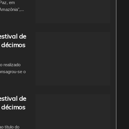
 Paz, em
Amazônia",...
stival de
e décimos
o realizado
onsagrou-se o
stival de
e décimos
 título do