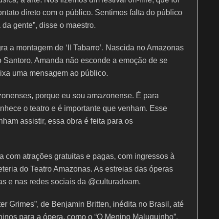
ntato direto com o público. Sentimos falta do público
a da gente”, disse o maestro.
ra a montagem de ‘Il Tabarro’. Nascida no Amazonas
dio Santoro, Amanda não esconde a emoção de se
eixa uma mensagem ao público.
zonenses, porque eu sou amazonense. É para
onhece o teatro e é importante que venham. Esse
ham assistir, essa obra é feita para os
 com atrações gratuitas e pagas, com ingressos à
eteria do Teatro Amazonas. As estreias das óperas
as e nas redes sociais da @culturadoam.
er Grimes”, de Benjamin Britten, inédita no Brasil, até
inos para a ópera, como o “O Menino Maluquinho”,