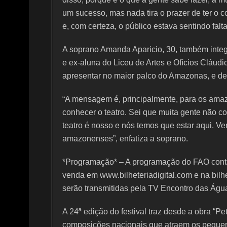
um sucesso, mas nada tira o prazer de ter o co
e, com certeza, o público estava sentindo falt
A soprano Amanda Aparicio, 30, também integ
e ex-aluna do Liceu de Artes e Ofícios Cláu
apresentar no maior palco do Amazonas, e d
“A mensagem é, principalmente, para os ama
conhecer o teatro. Sei que muita gente não c
teatro é nosso e nós temos que estar aqui. Ven
amazonenses”, enfatiza a soprano.
*Programação* – A programação do FAO conta
venda em www.bilheteriadigital.com e na bilh
serão transmitidas pela TV Encontro das Águ
A 24ª edição do festival traz desde a obra “Pet
composições nacionais que atraem os pequen