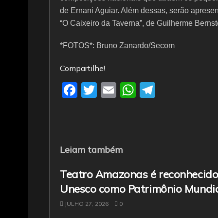
de Ernani Aguiar. Além dessas, serão apresent
“O Caixeiro da Taverna”, de Guilherme Bernst
*FOTOS*: Bruno Zanardo/Secom
Compartilhe!
F
T
E
W
T
a
w
m
h
el
c
itt
ai
at
e
e
er
l
s
gr
b
A
a
Leiam também
o
p
m
Teatro Amazonas é reconhecido
o
p
Unesco como Patrimônio Mundi
k
JULHO 27, 2026
0