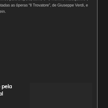
adas as óperas “Il Trovatore”, de Giuseppe Verdi, e
ein.
 pela
al