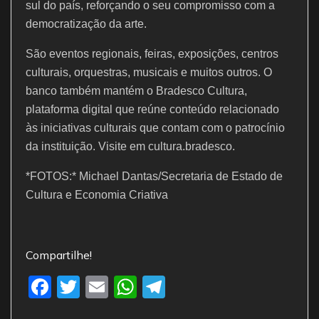
sul do país, reforçando o seu compromisso com a
democratização da arte.
São eventos regionais, feiras, exposições, centros
culturais, orquestras, musicais e muitos outros. O
banco também mantém o Bradesco Cultura,
plataforma digital que reúne conteúdo relacionado
às iniciativas culturais que contam com o patrocínio
da instituição. Visite em cultura.bradesco.
*FOTOS:* Michael Dantas/Secretaria de Estado de
Cultura e Economia Criativa
Compartilhe!
F
T
E
W
T
a
w
m
h
el