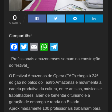
0
SHARES
Compartilhe!
F
T
E
W
T
a
w
m
h
el
_Profissionais amazonenses somam na construção
c
itt
ai
at
e
do festival_
e
er
l
s
gr
O Festival Amazonas de Ópera (FAO) chega à 24ª
b
A
a
edição no palco do Teatro Amazonas e movimenta a
o
p
m
cadeia produtiva da cultura, entre artistas, músicos e
o
p
trabalhadores, além de fomentar o turismo e a
k
geração de emprego e renda no Estado.
Aproximadamente 100 profissionais trabalham para