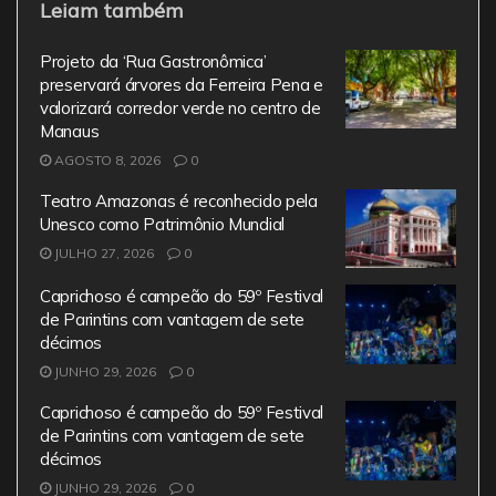
Leiam também
c
itt
ai
at
e
e
er
l
s
gr
Projeto da ‘Rua Gastronômica’
b
A
a
preservará árvores da Ferreira Pena e
valorizará corredor verde no centro de
o
p
m
Manaus
o
p
AGOSTO 8, 2026
0
k
Teatro Amazonas é reconhecido pela
Unesco como Patrimônio Mundial
JULHO 27, 2026
0
Caprichoso é campeão do 59º Festival
de Parintins com vantagem de sete
décimos
JUNHO 29, 2026
0
Caprichoso é campeão do 59º Festival
de Parintins com vantagem de sete
décimos
JUNHO 29, 2026
0